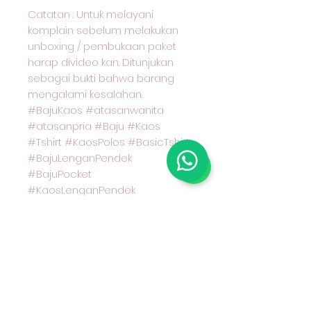
Catatan : Untuk melayani
komplain sebelum melakukan
unboxing / pembukaan paket
harap divideo kan. Ditunjukan
sebagai bukti bahwa barang
mengalami kesalahan.
#BajuKaos #atasanwanita
#atasanpria #Baju #Kaos
#Tshirt #KaosPolos #BasicTshirt
#BajuLenganPendek
#BajuPocket
#KaosLenganPendek
#CoupleOOTD #BajuCouple
#PocketTshirt #KaosPocket
#KaosSaku #RegularSizeTshirt
#PakaianWanita #PakaianPria
#PakaianBranded
#PakaianWanitaDiskon
#PakaianPriaDiskon