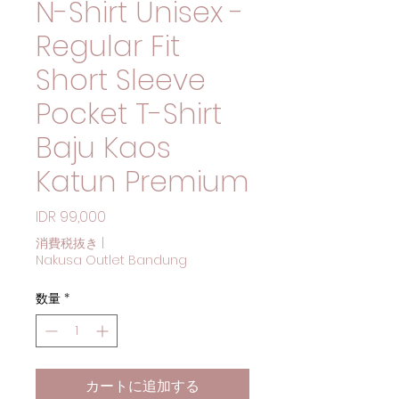
N-Shirt Unisex -
Regular Fit
Short Sleeve
Pocket T-Shirt
Baju Kaos
Katun Premium
価格
IDR 99,000
消費税抜き
|
Nakusa Outlet Bandung
数量
*
カートに追加する