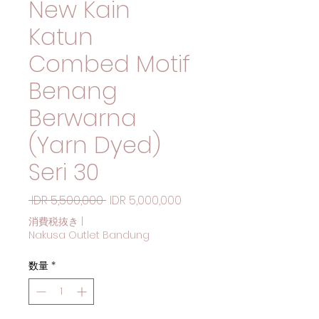
New Kain
Katun
Combed Motif
Benang
Berwarna
(Yarn Dyed)
Seri 30
通常価格
セール価格
 IDR 5,500,000 
IDR 5,000,000
消費税抜き
|
Nakusa Outlet Bandung
数量
*