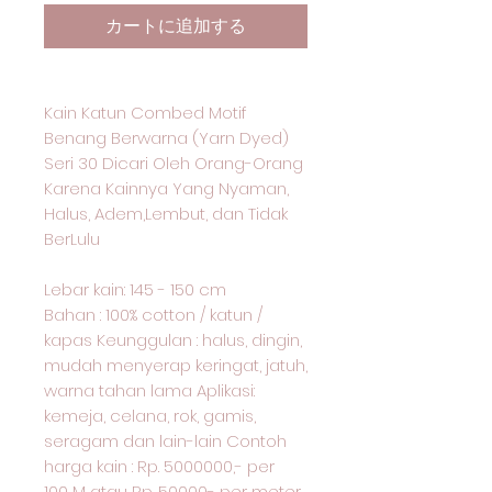
カートに追加する
Kain Katun Combed Motif
Benang Berwarna (Yarn Dyed)
Seri 30 Dicari Oleh Orang-Orang
Karena Kainnya Yang Nyaman,
Halus, Adem,Lembut, dan Tidak
BerLulu
Lebar kain: 145 - 150 cm
Bahan : 100% cotton / katun /
kapas Keunggulan : halus, dingin,
mudah menyerap keringat, jatuh,
warna tahan lama Aplikasi:
kemeja, celana, rok, gamis,
seragam dan lain-lain Contoh
harga kain : Rp. 5000000,- per
100 M atau Rp. 50000- per meter