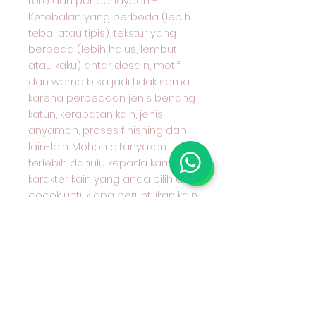
foto dan pencahayaan. -
Ketebalan yang berbeda (lebih
tebal atau tipis), tekstur yang
berbeda (lebih halus, lembut
atau kaku) antar desain, motif
dan warna bisa jadi tidak sama
karena perbedaan jenis benang
katun, kerapatan kain, jenis
anyaman, proses finishing dan
lain-lain. Mohon ditanyakan
terlebih dahulu kepada kami
karakter kain yang anda pilih dan
cocok untuk apa peruntukan kain
tersebut.
#grosirkaincottoncombed
#grosirkaincotton