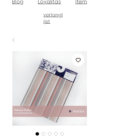
Blog
Loyalitas
Item
verlangl
ijst