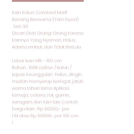
Kain Katun Combed Motif
Benang Berwarna (Yarn Dyed)
Seri 30
Dicari Oleh Orang-Orang Karena
Kainnya Yang Nyaman, Halus,
Adem,Lembut, dan Tidak BerLulu
Lebar kain: 145 - 150 cm
Bahan : 100% cotton / katun /
kapas Keunggulan : halus, dingin,
mudah menyerap keringat, jatuh,
warna tahan lama Aplikasi:
kemeja, celana, rok, gamis,
seragam dan lain-lain Contoh
harga kain : Rp. 50000,- per
1 M atau Rp. 50000- per 100 cm
I