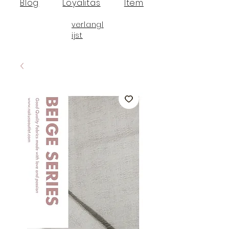
Blog
Loyalitas
Item
verlangl
ijst