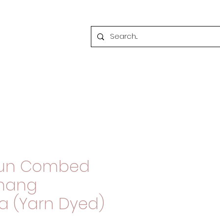
tun Combed
enang
a (Yarn Dyed)