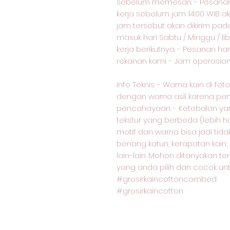
sebelum memesan. - Pesanan 
kerja sebelum jam 14:00 WIB ak
jam tersebut akan dikirim pad
masuk hari Sabtu / Minggu / lib
kerja berikutnya. - Pesanan ha
rekanan kami. - Jam operasional
Info Teknis: - Warna kain di f
dengan warna asli karena pe
pencahayaan. - Ketebalan yang
tekstur yang berbeda (lebih ha
motif dan warna bisa jadi ti
benang katun, kerapatan kain,
lain-lain. Mohon ditanyakan te
yang anda pilih dan cocok unt
#grosirkaincottoncombed
#grosirkaincotton