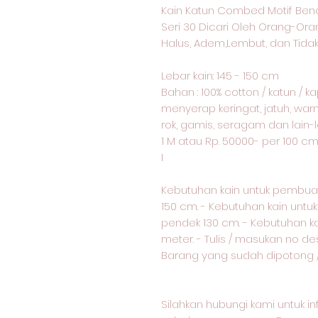
Kain Katun Combed Motif Ben
Seri 30 Dicari Oleh Orang-Or
Halus, Adem,Lembut, dan Tidak
Lebar kain: 145 - 150 cm
Bahan : 100% cotton / katun / 
menyerap keringat, jatuh, warn
rok, gamis, seragam dan lain-l
1 M atau Rp. 50000- per 100 c
I
Kebutuhan kain untuk pembua
150 cm. - Kebutuhan kain unt
pendek 130 cm. - Kebutuhan k
meter. - Tulis / masukan no d
Barang yang sudah dipotong / 
Silahkan hubungi kami untuk i