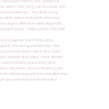
yang kami terima dari pada hari
an dikirim hari yang sama. Lewat dari
a hari berikutnya. - Pesanan yang
ur akan dikirim hari Senin atau hari
nya dapat dikirimkan oleh ekspedisi
 kami: Senin - Sabtu: 09:00-17:00 WIB.
oto kemungkinan tidak 100% sama
ngaruh dari pengambilan foto dan
 berbeda (lebih tebal atau tipis),
lus, lembut atau kaku) antar desain,
dak sama karena perbedaan jenis
 jenis anyaman, proses finishing dan
rlebih dahulu kepada kami karakter kain
uk apa peruntukan kain tersebut.