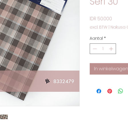
Seri 30
Prijs
IDR 50.000
excl. BTW
|
Nakusa 
Aantal
*
In winkelwage