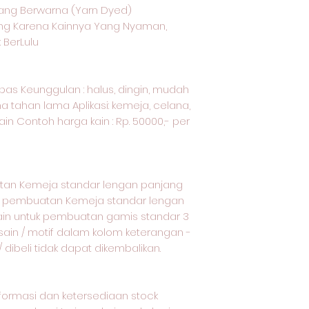
ang Berwarna (Yarn Dyed)
ang Karena Kainnya Yang Nyaman,
 BerLulu
kapas Keunggulan : halus, dingin, mudah
a tahan lama Aplikasi: kemeja, celana,
ain Contoh harga kain : Rp. 50000,- per
m
tan Kemeja standar lengan panjang
uk pembuatan Kemeja standar lengan
ain untuk pembuatan gamis standar 3
esain / motif dalam kolom keterangan -
dibeli tidak dapat dikembalikan.
nformasi dan ketersediaan stock