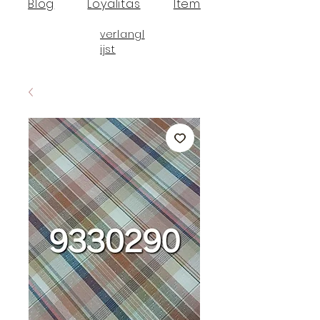
Blog
Loyalitas
Item
verlangl
ijst