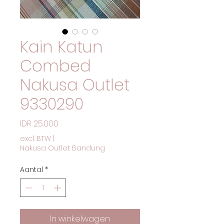
Kain Katun
Combed
Nakusa Outlet
9330290
Prijs
IDR 25.000
excl. BTW
|
Nakusa Outlet Bandung
Aantal
*
In winkelwagen