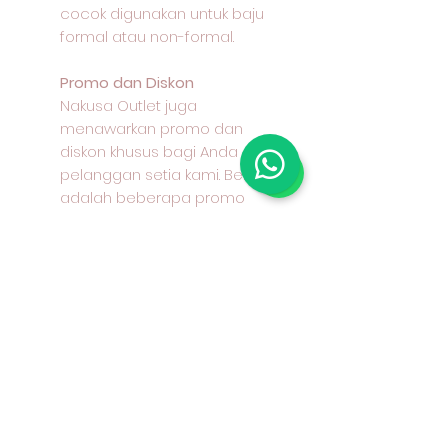
cocok digunakan untuk baju
formal atau non-formal.
Promo dan Diskon
Nakusa Outlet juga
menawarkan promo dan
diskon khusus bagi Anda
pelanggan setia kami. Berikut
adalah beberapa promo
yang sedang berlangsung:
Lebar kain: 145 - 150 cm
Bahan : 100% cotton / katun /
kapas Keunggulan : halus,
dingin, mudah menyerap
keringat, jatuh, warna tahan
lama Aplikasi: kemeja, celana,
rok, gamis, seragam dan lain-