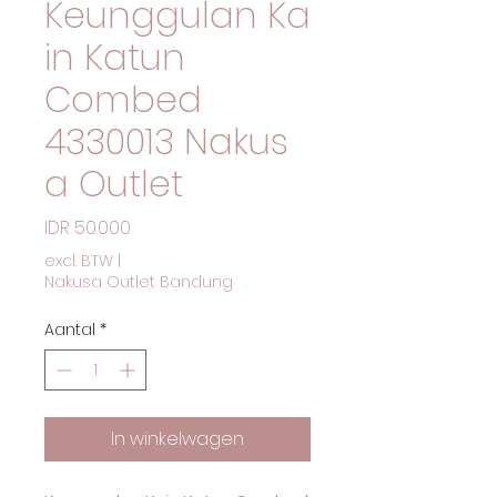
Keunggulan Ka
in Katun
Combed
4330013 Nakus
a Outlet
Prijs
IDR 50.000
excl. BTW
|
Nakusa Outlet Bandung
Aantal
*
In winkelwagen