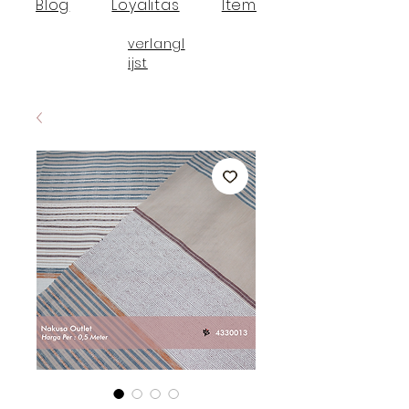
Blog
Loyalitas
Item
verlangl
ijst