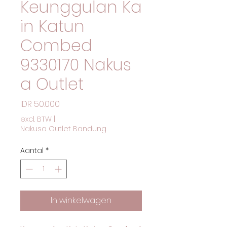
Keunggulan Ka
in Katun
Combed
9330170 Nakus
a Outlet
Prijs
IDR 50.000
excl. BTW
|
Nakusa Outlet Bandung
Aantal
*
In winkelwagen