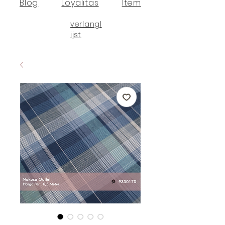
Blog
Loyalitas
Item
verlangl
ijst