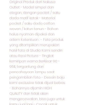
Original Produk dari Nakusa
Outlet - Model simpel dan
elegan, dengan pocket / saku
dada motif kotak - Material
pocket / saku dada cotton
woven / katun tenun - Bahan
halus nyaman dipakai dan
adem Ketentuan : - Foto produk
yang ditampilkan merupakan
hasil foto di Studio Kami sendiri
atau Real Picture - Tingkat
kemiripan warna Berkisar 90 -
95%, tergantung dari
pencahayaan lampu saat
pengambilan foto - Desain baju
kami exclusive tidak dijual bebas
- Bahannya dijamin HIGH
QUALITY dan tidak akan
mengecewakan, bisa juga untuk
kamu jual lagi - Cocok untuk