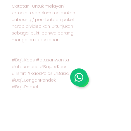
Catatan : Untuk melayani
komplain sebelum melakukan
unboxing / pembukaan paket
harap divideo kan. Ditunjukan
sebagai bukti bahwa barang
mengalami kesalahan.
#BajuKaos #atasanwanita
#atasanpria #Baju #Kaos
#Tshirt #KaosPolos #BasicTshirt
#BajuLenganPendek
#BajuPocket
#KaosLenganPendek
#CoupleOOTD #BajuCouple
#PocketTshirt #KaosPocket
#KaosSaku #RegularSizeTshirt
#PakaianWanita #PakaianPria
#PakaianBranded