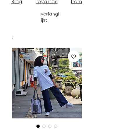
Blog
Loyalitas
Item
verlangl
ijst