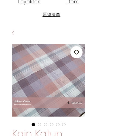
Loyalitas
Item
愿望清单
Kain Katun