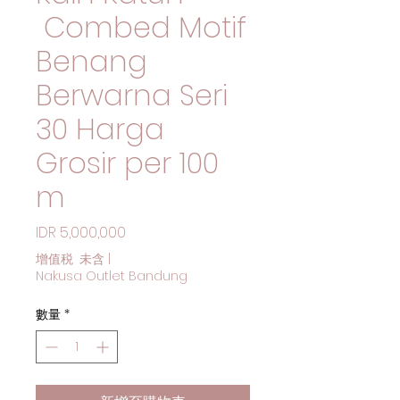
Combed Motif
Benang
Berwarna Seri
30 Harga
Grosir per 100
m
價格
IDR 5,000,000
增值税 未含
|
Nakusa Outlet Bandung
數量
*