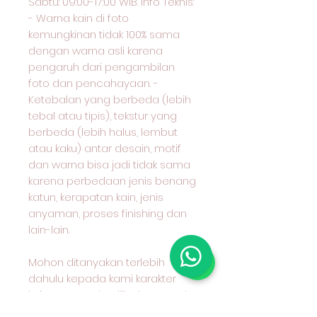
Sabtu: 09:00-17:00 WIB. Info Teknis:
- Warna kain di foto
kemungkinan tidak 100% sama
dengan warna asli karena
pengaruh dari pengambilan
foto dan pencahayaan. -
Ketebalan yang berbeda (lebih
tebal atau tipis), tekstur yang
berbeda (lebih halus, lembut
atau kaku) antar desain, motif
dan warna bisa jadi tidak sama
karena perbedaan jenis benang
katun, kerapatan kain, jenis
anyaman, proses finishing dan
lain-lain.
Mohon ditanyakan terlebih
dahulu kepada kami karakter
kain yang anda pilih dan cocok
untuk apa peruntukan kain