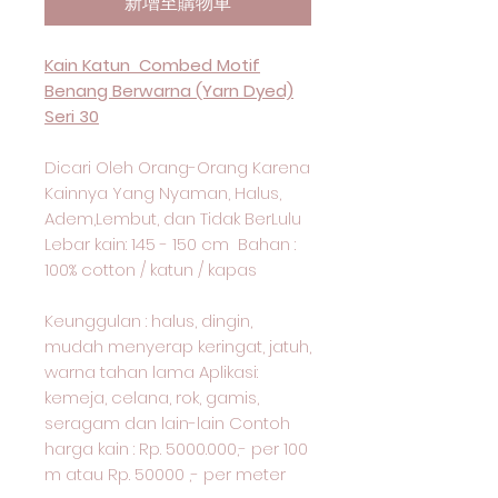
新增至購物車
Kain Katun Combed Motif
Benang Berwarna (Yarn Dyed)
Seri 30
Dicari Oleh Orang-Orang Karena
Kainnya Yang Nyaman, Halus,
Adem,Lembut, dan Tidak BerLulu
Lebar kain: 145 - 150 cm Bahan :
100% cotton / katun / kapas
Keunggulan : halus, dingin,
mudah menyerap keringat, jatuh,
warna tahan lama Aplikasi:
kemeja, celana, rok, gamis,
seragam dan lain-lain Contoh
harga kain : Rp. 5000.000,- per 100
m atau Rp. 50000 ,- per meter