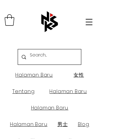
Halaman Baru
女性
Tentang
Halaman Baru
Halaman Baru
Halaman Baru
男士
Blog