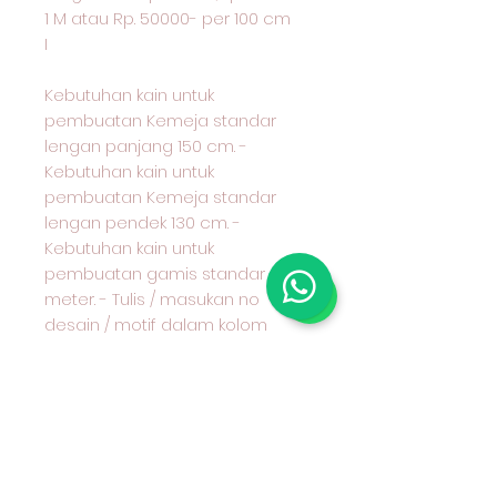
1 M atau Rp. 50000- per 100 cm
I
Kebutuhan kain untuk
pembuatan Kemeja standar
lengan panjang 150 cm. -
Kebutuhan kain untuk
pembuatan Kemeja standar
lengan pendek 130 cm. -
Kebutuhan kain untuk
pembuatan gamis standar 3
meter. - Tulis / masukan no
desain / motif dalam kolom
keterangan - Barang yang
sudah dipotong / dibeli tidak
dapat dikembalikan.
Silahkan hubungi kami untuk