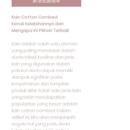
新增至購物車
Kain Cotton Combed:
Kenali Kelebihannya dan
Mengapa Ini Pilihan Terbaik
Kain adalah salah satu elemen
yang paling mendasar dalam
dunia tekstil. Kualitas dan jenis
kain yang digunakan dalam
pakaian Anda dapat memiliki
dampak signifikan pada
kenyamanan dan tampilan
produk akhir. Salah satu jenis kain
yang telah mendapatkan
popularitas yang besar adalah
kain cotton combed. Dalam
artikel ini, kita akan menjelajahi
segala hal yang perlu Anda