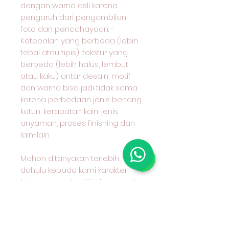
dengan warna asli karena
pengaruh dari pengambilan
foto dan pencahayaan. -
Ketebalan yang berbeda (lebih
tebal atau tipis), tekstur yang
berbeda (lebih halus, lembut
atau kaku) antar desain, motif
dan warna bisa jadi tidak sama
karena perbedaan jenis benang
katun, kerapatan kain, jenis
anyaman, proses finishing dan
lain-lain.
Mohon ditanyakan terlebih
dahulu kepada kami karakter
kain yang anda pilih dan cocok
untuk apa peruntukan kain
tersebu Kain Katun Combed
Motif Benang Berwarna (Yarn
Dyed) Seri 30