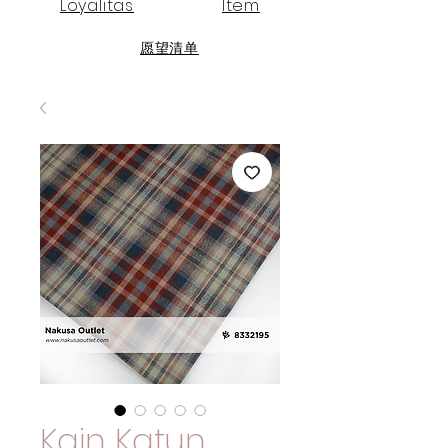
Loyalitas
Item
愿望清单
Kain Katun