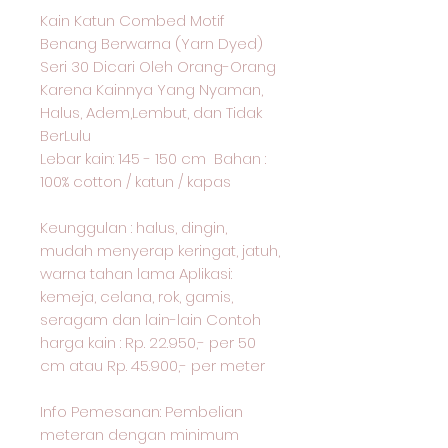
Kain Katun Combed Motif
Benang Berwarna (Yarn Dyed)
Seri 30 Dicari Oleh Orang-Orang
Karena Kainnya Yang Nyaman,
Halus, Adem,Lembut, dan Tidak
BerLulu
Lebar kain: 145 - 150 cm Bahan :
100% cotton / katun / kapas
Keunggulan : halus, dingin,
mudah menyerap keringat, jatuh,
warna tahan lama Aplikasi:
kemeja, celana, rok, gamis,
seragam dan lain-lain Contoh
harga kain : Rp. 22.950,- per 50
cm atau Rp. 45.900,- per meter
Info Pemesanan: Pembelian
meteran dengan minimum