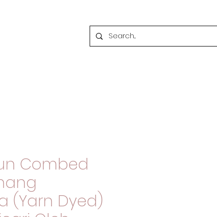
tun Combed
enang
a (Yarn Dyed)