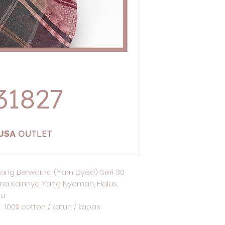
ang Berwarna (Yarn Dyed) Seri 30
na Kainnya Yang Nyaman, Halus,
lu
: 100% cotton / katun / kapas