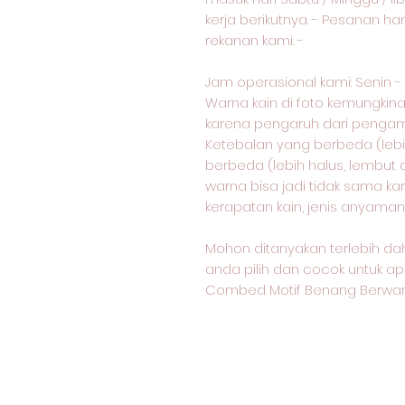
kerja berikutnya. - Pesanan ha
rekanan kami. -
Jam operasional kami: Senin - Sa
Warna kain di foto kemungkin
karena pengaruh dari pengam
Ketebalan yang berbeda (lebih 
berbeda (lebih halus, lembut a
warna bisa jadi tidak sama k
kerapatan kain, jenis anyaman, 
Mohon ditanyakan terlebih dah
anda pilih dan cocok untuk ap
Combed Motif Benang Berwarn