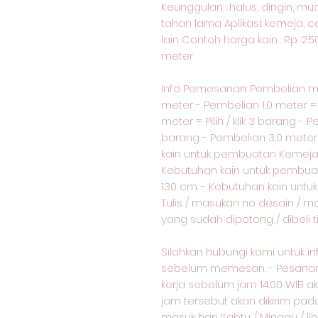
Keunggulan : halus, dingin, m
tahan lama Aplikasi: kemeja, c
lain Contoh harga kain : Rp. 2.
meter
Info Pemesanan: Pembelian 
meter - Pembelian 1,0 meter = p
meter = Pilih / klik 3 barang - P
barang - Pembelian 3,0 meter = 
kain untuk pembuatan Kemeja 
Kebutuhan kain untuk pembua
130 cm. - Kebutuhan kain unt
Tulis / masukan no desain / m
yang sudah dipotong / dibeli 
Silahkan hubungi kami untuk i
sebelum memesan. - Pesanan 
kerja sebelum jam 14:00 WIB ak
jam tersebut akan dikirim pad
masuk hari Sabtu / Minggu / lib