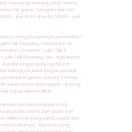
udah menyerap keringat, jatuh, warna
elana, rok, gamis, seragam dan lain-
500.000,- per 50 m atau Rp. 50000 ,- per
meteran dengan minimum pembelian 1
ilih / klik 2 barang - Pembelian 1,5
embelian 2,0 meter = pilih / klik 4
pilih / klik 6 barang... dst - Kebutuhan
standar lengan panjang 150 cm. -
tan Kemeja standar lengan pendek
uk pembuatan gamis standar 3 meter. -
otif dalam kolom keterangan - Barang
tidak dapat dikembalikan.
nformasi dan ketersediaan stock
yang kami terima dari pada hari
an dikirim hari yang sama. Lewat dari
a hari berikutnya. - Pesanan yang
ur akan dikirim hari Senin atau hari