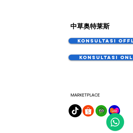
中草奥特莱斯
Konsultasi Off
Konsultasi Onl
MARKETPLACE