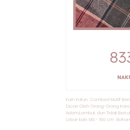
Kain Katun Combed Motif Ben
Dicari Oleh Orang-Orang Kare
Adem,Lembut, dan Tidak BerLu
Lebar kain: 145 - 150 cm Bahan 