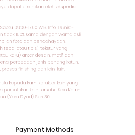
nya dapat dikirimkan oleh ekspedisi
btu: 09:00-17:00 WIB. Info Teknis: -
an tidak 100% sama dengan warna asli
bilan foto dan pencahayaan. -
tebal atau tipis), tekstur yang
tau kaku) antar desain, motif dan
arena perbedaan jenis benang katun,
proses finishing dan lain-lain.
ulu kepada kami karakter kain yang
a peruntukan kain tersebu Kain Katun
a (Yarn Dyed) Seri 30
Payment Methods