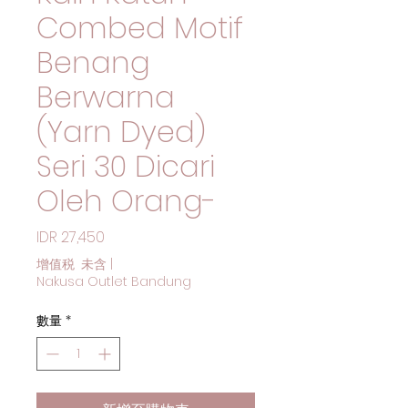
Combed Motif
Benang
Berwarna
(Yarn Dyed)
Seri 30 Dicari
Oleh Orang-
價格
IDR 27,450
增值税 未含
|
Nakusa Outlet Bandung
數量
*