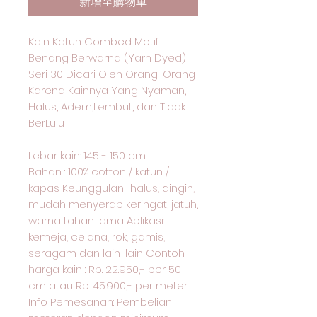
新增至購物車
Kain Katun Combed Motif
Benang Berwarna (Yarn Dyed)
Seri 30 Dicari Oleh Orang-Orang
Karena Kainnya Yang Nyaman,
Halus, Adem,Lembut, dan Tidak
BerLulu
Lebar kain: 145 - 150 cm
Bahan : 100% cotton / katun /
kapas Keunggulan : halus, dingin,
mudah menyerap keringat, jatuh,
warna tahan lama Aplikasi:
kemeja, celana, rok, gamis,
seragam dan lain-lain Contoh
harga kain : Rp. 22.950,- per 50
cm atau Rp. 45.900,- per meter
Info Pemesanan: Pembelian