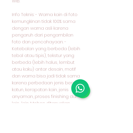
WIB.
Info Teknis: - Warna kain di foto
kemungkinan tidak 100% sama
dengan warna asli karena
pengaruh dari pengambilan
foto dan pencahayaan. -
Ketebalan yang berbeda (lebih
tebal atau tipis), tekstur yang
berbeda (lebih halus, lembut
atau kaku) antar desain, motif
dan warna bisa jadi tidak sama
karena perbedaan jenis benang
katun, kerapatan kain, jenis
anyaman, proses finishing dan
lain-lain. Mohon ditanyakan
terlebih dahulu kepada kami
karakter kain yang anda pilih dan
cocok untuk apa peruntukan kain
tersebut