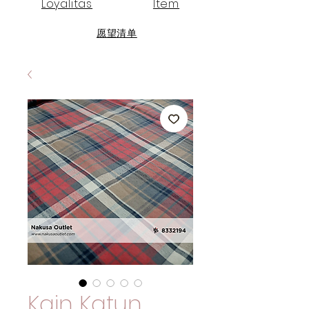
Loyalitas
Item
愿望清单
Kain Katun