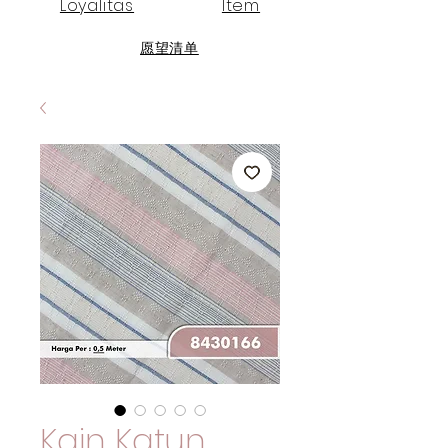
Loyalitas
Item
愿望清单
Kain Katun