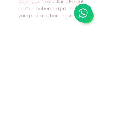
pelanggan setia kami. Berikut
adalah beberapa promo
yang sedang berlangsung:
Lebar kain: 145 - 150 cm
Bahan : 100% cotton / katun /
kapas Keunggulan : halus,
dingin, mudah menyerap
keringat, jatuh, warna tahan
lama Aplikasi: kemeja, celana,
rok, gamis, seragam dan lain-
lain Contoh harga kain : Rp
25000 per 50 cm, Rp. 50000,-
per 1 M atau Rp. 50000- per
100 cm
Dapatkan diskon menarik bagi
Anda yang sudah menjadi
member Toko Nakusa Outlet