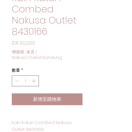
Combed
Nakusa Outlet
8430166
價格
IDR 50,000
增值税 未含
|
Nakusa Outlet Bandung
數量
*
新增至購物車
Kain Katun Combed Nakusa
Outlet 8430166