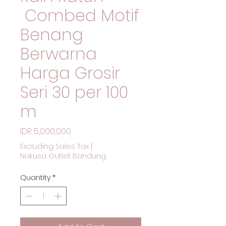
Combed Motif
Benang
Berwarna
Harga Grosir
Seri 30 per 100
m
Price
IDR 5,000,000
Excluding Sales Tax
|
Nakusa Outlet Bandung
Quantity
*