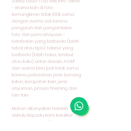
Sabtu: 09:00-17:00 WIB. Info Teknis:
- Warna kain di foto
kemungkinan tidak 100% sama
dengan warna asli karena
pengaruh dari pengambilan
foto dan pencahayaan. -
Ketebalan yang berbeda (lebih
tebal atau tipis), tekstur yang
berbeda (lebih halus, lembut
atau kaku) antar desain, motif
dan warna bisa jadi tidak sama
karena perbedaan jenis benang
katun, kerapatan kain, jenis
anyaman, proses finishing dan
lain-lain.
Mohon ditanyakan terlebih
dahulu kepada kami karakter
kain yang anda pilih dan cocok
untuk apa peruntukan kain