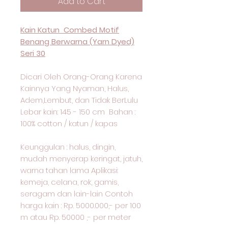
Add to Cart
Kain Katun Combed Motif
Benang Berwarna (Yarn Dyed)
Seri 30
Dicari Oleh Orang-Orang Karena
Kainnya Yang Nyaman, Halus,
Adem,Lembut, dan Tidak BerLulu
Lebar kain: 145 - 150 cm Bahan :
100% cotton / katun / kapas
Keunggulan : halus, dingin,
mudah menyerap keringat, jatuh,
warna tahan lama Aplikasi:
kemeja, celana, rok, gamis,
seragam dan lain-lain Contoh
harga kain : Rp. 5000.000,- per 100
m atau Rp. 50000 ,- per meter