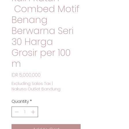
Combed Motif
Benang
Berwarna Seri
30 Harga
Grosir per 100
m
Price
IDR 5,000,000
Excluding Sales Tax
|
Nakusa Outlet Bandung
Quantity
*