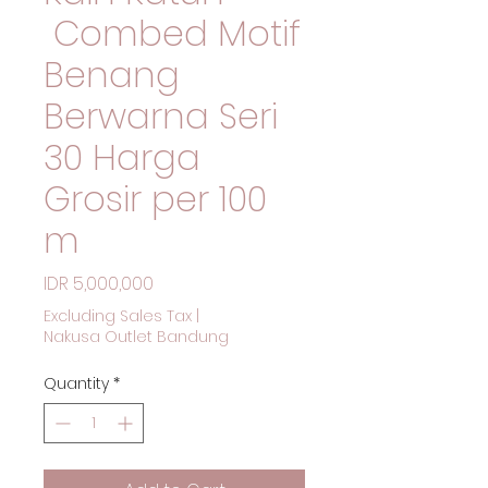
Combed Motif
Benang
Berwarna Seri
30 Harga
Grosir per 100
m
Price
IDR 5,000,000
Excluding Sales Tax
|
Nakusa Outlet Bandung
Quantity
*