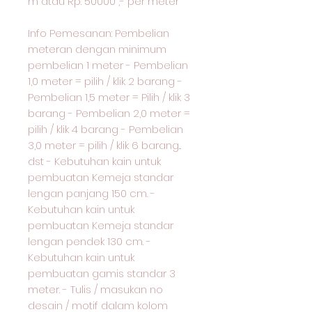
m atau Rp. 50000 ,- per meter
Info Pemesanan: Pembelian
meteran dengan minimum
pembelian 1 meter - Pembelian
1,0 meter = pilih / klik 2 barang -
Pembelian 1,5 meter = Pilih / klik 3
barang - Pembelian 2,0 meter =
pilih / klik 4 barang - Pembelian
3,0 meter = pilih / klik 6 barang...
dst - Kebutuhan kain untuk
pembuatan Kemeja standar
lengan panjang 150 cm. -
Kebutuhan kain untuk
pembuatan Kemeja standar
lengan pendek 130 cm. -
Kebutuhan kain untuk
pembuatan gamis standar 3
meter. - Tulis / masukan no
desain / motif dalam kolom