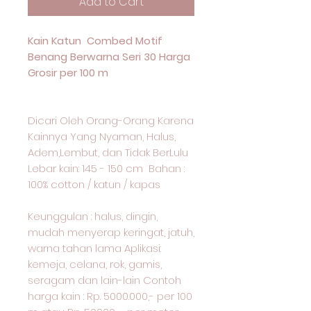
Add to Cart
Kain Katun Combed Motif
Benang Berwarna Seri 30 Harga
Grosir per 100 m
Dicari Oleh Orang-Orang Karena
Kainnya Yang Nyaman, Halus,
Adem,Lembut, dan Tidak BerLulu
Lebar kain: 145 - 150 cm Bahan :
100% cotton / katun / kapas
Keunggulan : halus, dingin,
mudah menyerap keringat, jatuh,
warna tahan lama Aplikasi:
kemeja, celana, rok, gamis,
seragam dan lain-lain Contoh
harga kain : Rp. 5000.000,- per 100