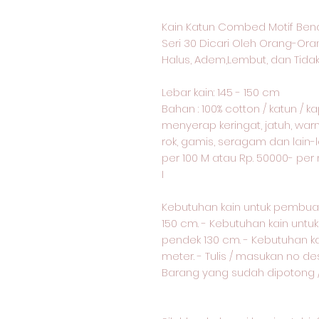
Kain Katun Combed Motif Ben
Seri 30 Dicari Oleh Orang-Or
Halus, Adem,Lembut, dan Tidak
Lebar kain: 145 - 150 cm
Bahan : 100% cotton / katun / 
menyerap keringat, jatuh, warn
rok, gamis, seragam dan lain-l
per 100 M atau Rp. 50000- pe
I
Kebutuhan kain untuk pembua
150 cm. - Kebutuhan kain unt
pendek 130 cm. - Kebutuhan k
meter. - Tulis / masukan no d
Barang yang sudah dipotong / 