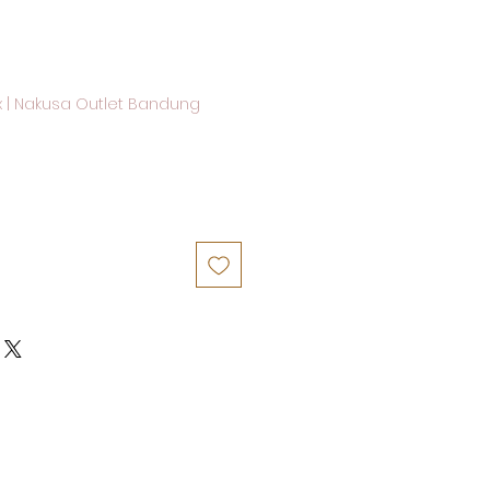
e
x
|
Nakusa Outlet Bandung