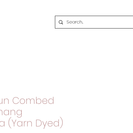
tun Combed
enang
a (Yarn Dyed)