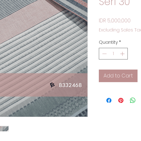
Seri 30
Pric
IDR 5,000,000
Excluding Sales Ta
Quantity
*
Add to Cart