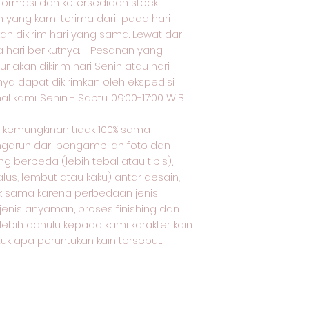
nformasi dan ketersediaan stock
yang kami terima dari pada hari
an dikirim hari yang sama. Lewat dari
a hari berikutnya. - Pesanan yang
ur akan dikirim hari Senin atau hari
nya dapat dikirimkan oleh ekspedisi
 kami: Senin - Sabtu: 09:00-17:00 WIB.
oto kemungkinan tidak 100% sama
ngaruh dari pengambilan foto dan
 berbeda (lebih tebal atau tipis),
lus, lembut atau kaku) antar desain,
dak sama karena perbedaan jenis
 jenis anyaman, proses finishing dan
rlebih dahulu kepada kami karakter kain
uk apa peruntukan kain tersebut.