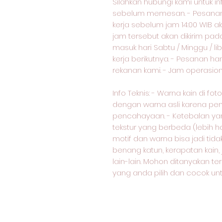
Silahkan hubungi kami untuk i
sebelum memesan. - Pesanan 
kerja sebelum jam 14:00 WIB ak
jam tersebut akan dikirim pad
masuk hari Sabtu / Minggu / lib
kerja berikutnya. - Pesanan ha
rekanan kami. - Jam operasional
Info Teknis: - Warna kain di f
dengan warna asli karena pe
pencahayaan. - Ketebalan yang
tekstur yang berbeda (lebih ha
motif dan warna bisa jadi ti
benang katun, kerapatan kain,
lain-lain. Mohon ditanyakan te
yang anda pilih dan cocok unt