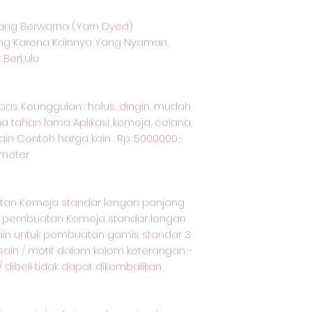
ang Berwarna (Yarn Dyed)
ang Karena Kainnya Yang Nyaman,
 BerLulu
kapas Keunggulan : halus, dingin, mudah
a tahan lama Aplikasi: kemeja, celana,
ain Contoh harga kain : Rp. 5000000,-
r meter
tan Kemeja standar lengan panjang
uk pembuatan Kemeja standar lengan
ain untuk pembuatan gamis standar 3
esain / motif dalam kolom keterangan -
dibeli tidak dapat dikembalikan.