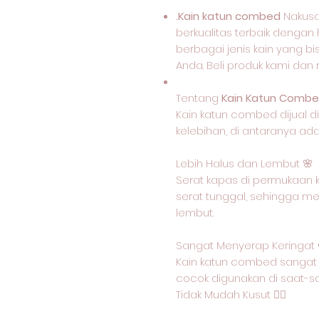
.Kain katun combed
Nakusa
berkualitas terbaik dengan 
berbagai jenis kain yang b
Anda. Beli produk kami dan
Tentang
Kain Katun Combe
Kain katun combed dijual d
kelebihan, di antaranya ada
Lebih Halus dan Lembut 🌸
Serat kapas di permukaan k
serat tunggal, sehingga m
lembut.
Sangat Menyerap Keringat 
Kain katun combed sangat 
cocok digunakan di saat-s
Tidak Mudah Kusut 🙅‍♂️