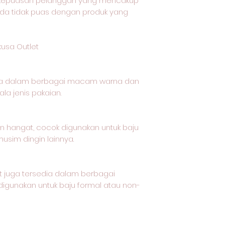
 kepuasan pelanggan yang mencakup
da tidak puas dengan produk yang
kusa Outlet
dia dalam berbagai macam warna dan
la jenis pakaian.
dan hangat, cocok digunakan untuk baju
musim dingin lainnya.
et juga tersedia dalam berbagai
gunakan untuk baju formal atau non-