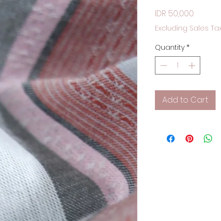
Price
IDR 50,000
Excluding Sales Ta
Quantity
*
Add to Cart