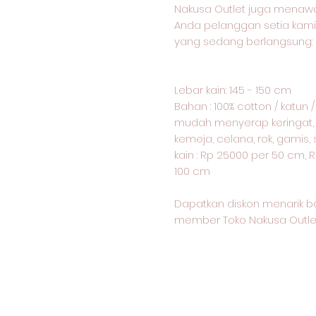
Nakusa Outlet juga menawa
Anda pelanggan setia kami
yang sedang berlangsung:
Lebar kain: 145 - 150 cm
Bahan : 100% cotton / katun 
mudah menyerap keringat, j
kemeja, celana, rok, gamis
kain : Rp 25000 per 50 cm, R
100 cm
Dapatkan diskon menarik b
member Toko Nakusa Outle