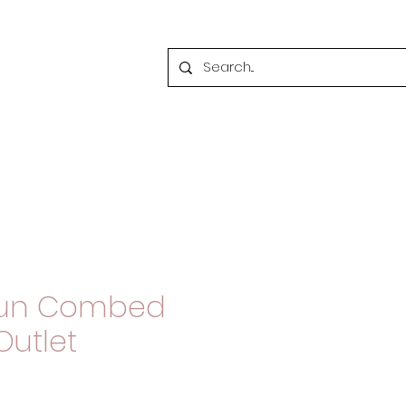
tun Combed
Outlet