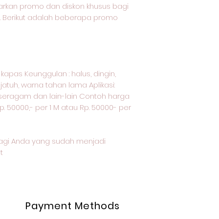
rkan promo dan diskon khusus bagi
. Berikut adalah beberapa promo
/ kapas Keunggulan : halus, dingin,
atuh, warna tahan lama Aplikasi:
, seragam dan lain-lain Contoh harga
p. 50000,- per 1 M atau Rp. 50000- per
agi Anda yang sudah menjadi
t
Payment Methods