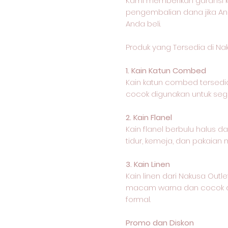
Kami memberikan garansi
pengembalian dana jika An
Anda beli.
Produk yang Tersedia di Na
1. Kain Katun Combed
Kain katun combed terse
cocok digunakan untuk sega
2. Kain Flanel
Kain flanel berbulu halus 
tidur, kemeja, dan pakaian 
3. Kain Linen
Kain linen dari Nakusa Outl
macam warna dan cocok di
formal.
Promo dan Diskon