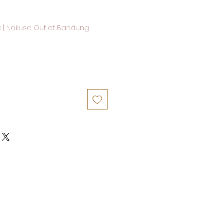
x
|
Nakusa Outlet Bandung