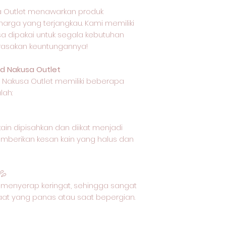
 Outlet menawarkan produk
harga yang terjangkau. Kami memiliki
isa dipakai untuk segala kebutuhan
 rasakan keuntungannya!
d Nakusa Outlet
i Nakusa Outlet memiliki beberapa
lah:
ain dipisahkan dan diikat menjadi
emberikan kesan kain yang halus dan
💦
menyerap keringat, sehingga sangat
aat yang panas atau saat bepergian.