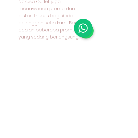
Nakusa Outlet juga
menawarkan promo dan
diskon khusus bagi Anda
pelanggan setia kami. Berikut
adalah beberapa promo
yang sedang berlangsung:
Lebar kain: 145 - 150 cm
Bahan : 100% cotton / katun /
kapas Keunggulan : halus,
dingin, mudah menyerap
keringat, jatuh, warna tahan
lama Aplikasi: kemeja, celana,
rok, gamis, seragam dan lain-
lain Contoh harga kain : Rp
25000 per 50 cm, Rp. 50000,-
per 1 M atau Rp. 50000- per
100 cm