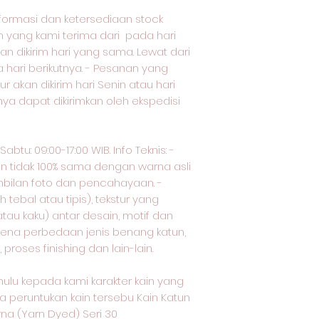
nformasi dan ketersediaan stock
yang kami terima dari pada hari
an dikirim hari yang sama. Lewat dari
a hari berikutnya. - Pesanan yang
ur akan dikirim hari Senin atau hari
nya dapat dikirimkan oleh ekspedisi
btu: 09:00-17:00 WIB. Info Teknis: -
an tidak 100% sama dengan warna asli
bilan foto dan pencahayaan. -
tebal atau tipis), tekstur yang
tau kaku) antar desain, motif dan
arena perbedaan jenis benang katun,
proses finishing dan lain-lain.
ulu kepada kami karakter kain yang
a peruntukan kain tersebu Kain Katun
a (Yarn Dyed) Seri 30