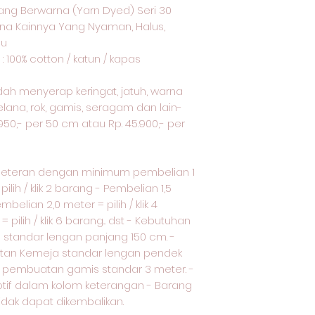
ng Berwarna (Yarn Dyed) Seri 30
na Kainnya Yang Nyaman, Halus,
lu
: 100% cotton / katun / kapas
udah menyerap keringat, jatuh, warna
elana, rok, gamis, seragam dan lain-
.950,- per 50 cm atau Rp. 45.900,- per
meteran dengan minimum pembelian 1
ilih / klik 2 barang - Pembelian 1,5
embelian 2,0 meter = pilih / klik 4
pilih / klik 6 barang... dst - Kebutuhan
standar lengan panjang 150 cm. -
tan Kemeja standar lengan pendek
uk pembuatan gamis standar 3 meter. -
otif dalam kolom keterangan - Barang
tidak dapat dikembalikan.