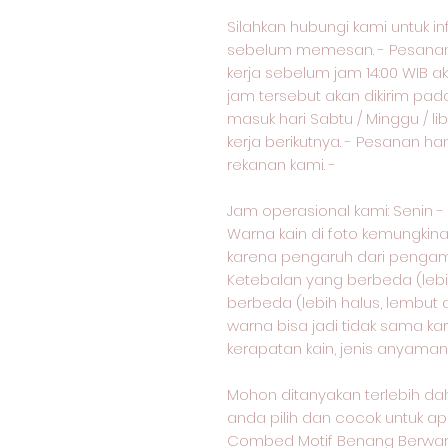
Silahkan hubungi kami untuk i
sebelum memesan. - Pesanan 
kerja sebelum jam 14:00 WIB ak
jam tersebut akan dikirim pad
masuk hari Sabtu / Minggu / lib
kerja berikutnya. - Pesanan ha
rekanan kami. -
Jam operasional kami: Senin - Sa
Warna kain di foto kemungkin
karena pengaruh dari pengam
Ketebalan yang berbeda (lebih 
berbeda (lebih halus, lembut a
warna bisa jadi tidak sama k
kerapatan kain, jenis anyaman, 
Mohon ditanyakan terlebih dah
anda pilih dan cocok untuk ap
Combed Motif Benang Berwarn