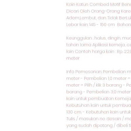
Kain Katun Combed Motif Bena
Dicari Oleh Orang-Orang Kare
Adem,Lembut, dan Tidak BerLu
Lebar kain: 145 - 150 cm Bahan 
Keunggulan : halus, dingin, m
tahan lama Aplikasi: kemeja, c
lain Contoh harga kain : Rp. 22
meter
Info Pemesanan: Pembelian 
meter - Pembelian 1,0 meter = p
meter = Pilih / klik 3 barang - P
barang - Pembelian 3,0 meter = 
kain untuk pembuatan Kemeja 
Kebutuhan kain untuk pembua
130 cm. - Kebutuhan kain unt
Tulis / masukan no desain / m
yang sudah dipotong / dibeli 