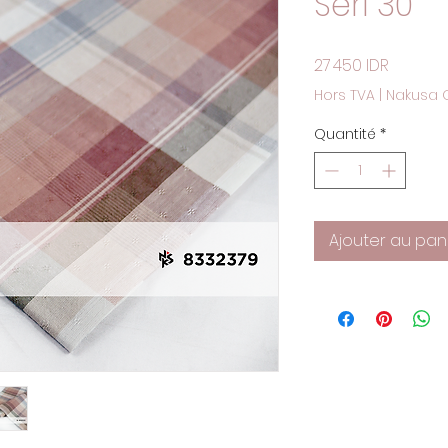
Seri 30
Prix
27 450 IDR
Hors TVA
|
Nakusa 
Quantité
*
Ajouter au pan