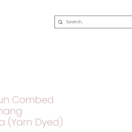
tun Combed
enang
a (Yarn Dyed)