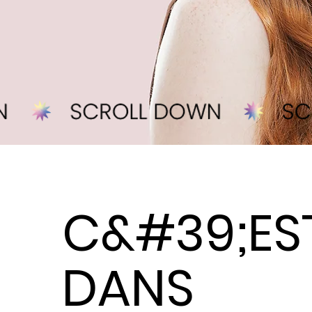
C&#39;EST
DANS