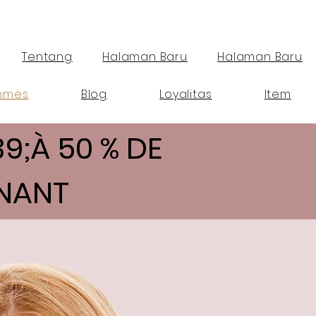
Tentang
Halaman Baru
Halaman Baru
mmes
Blog
Loyalitas
Item
;À 50 % DE
NANT