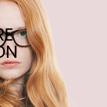
RE
ON