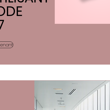
ODE
7
tenant