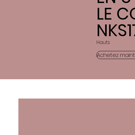
LE C
NKS1
Hauts
Achetez main