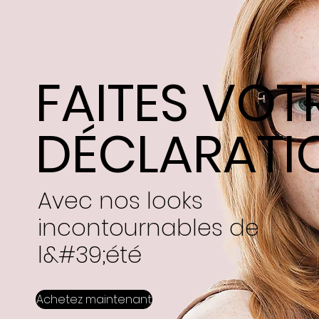
FAITES VOT
DÉCLARATI
Avec nos looks
incontournables de
l&#39;été
Achetez maintenant