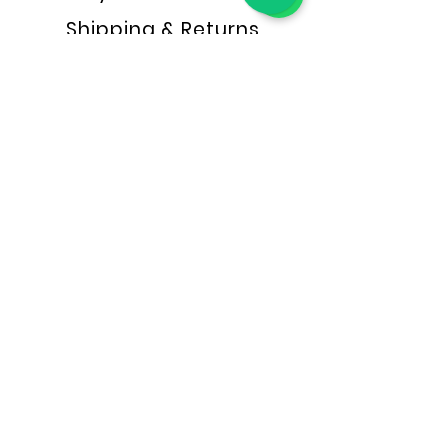
Shipping & Returns
Store Policy
FAQ
나쿠사 아울렛
Konsultasi Online
Konsultasi Offline
MARKETPLACE