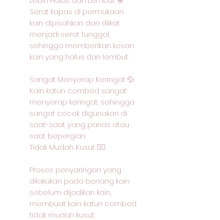
Lebih Halus dan Lembut 🌸
Serat kapas di permukaan
kain dipisahkan dan diikat
menjadi serat tunggal,
sehingga memberikan kesan
kain yang halus dan lembut.
Sangat Menyerap Keringat 💦
Kain katun combed sangat
menyerap keringat, sehingga
sangat cocok digunakan di
saat-saat yang panas atau
saat bepergian.
Tidak Mudah Kusut 🙅‍♂️
Proses penyaringan yang
dilakukan pada benang kain
sebelum dijadikan kain,
membuat kain katun combed
tidak mudah kusut.