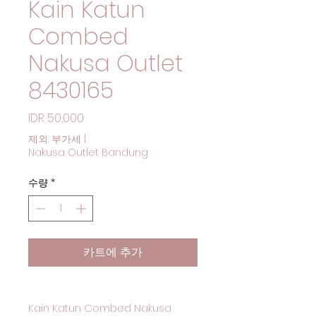
Kain Katun
Combed
Nakusa Outlet
8430165
가
IDR 50,000
격
제외: 부가세
|
Nakusa Outlet Bandung
수량
*
카트에 추가
Kain Katun Combed Nakusa