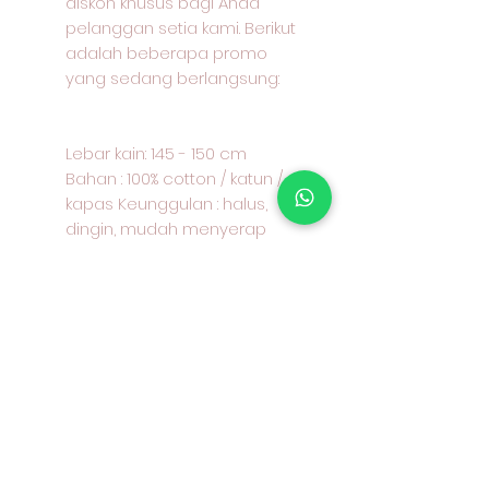
diskon khusus bagi Anda
pelanggan setia kami. Berikut
adalah beberapa promo
yang sedang berlangsung:
Lebar kain: 145 - 150 cm
Bahan : 100% cotton / katun /
kapas Keunggulan : halus,
dingin, mudah menyerap
keringat, jatuh, warna tahan
lama Aplikasi: kemeja, celana,
rok, gamis, seragam dan lain-
lain Contoh harga kain : Rp
25000 per 50 cm, Rp. 50000,-
per 1 M atau Rp. 50000- per
100 cm
Dapatkan diskon menarik bagi
Anda yang sudah menjadi