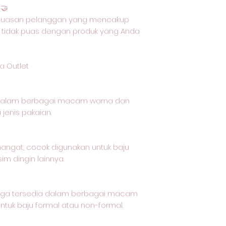
🤝
epuasan pelanggan yang mencakup
 tidak puas dengan produk yang Anda
a Outlet
 dalam berbagai macam warna dan
jenis pakaian.
 hangat, cocok digunakan untuk baju
im dingin lainnya.
t juga tersedia dalam berbagai macam
tuk baju formal atau non-formal.