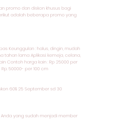
an promo dan diskon khusus bagi
Berikut adalah beberapa promo yang
kapas Keunggulan : halus, dingin, mudah
a tahan lama Aplikasi: kemeja, celana,
ain Contoh harga kain : Rp 25000 per
u Rp. 50000- per 100 cm
kon 60% 25 September sd 30
gi Anda yang sudah menjadi member