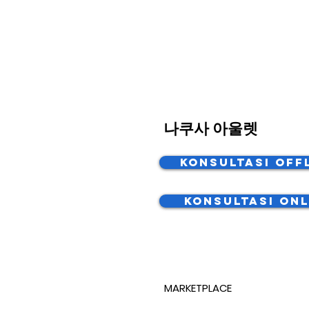
나쿠사 아울렛
Konsultasi Off
Konsultasi Onl
MARKETPLACE