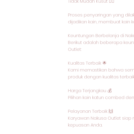
Tidak Mudah Kusut 🙅‍♂️
Proses penyaringan yang dil
dijadikan kain, membuat kain 
Keuntungan Berbelanja di Nak
Berikut adalah beberapa keun
Outlet:
Kualitas Terbaik 🌟
Kami memastikan bahwa semu
produk dengan kualitas terbai
Harga Terjangkau 💰
Pilihan kain katun combed de
Pelayanan Terbaik 🙌
Karyawan Nakusa Outlet siap 
kepuasan Anda.