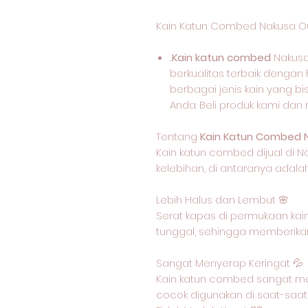
Kain Katun Combed Nakusa O
.Kain katun combed
Nakusa
berkualitas terbaik dengan 
berbagai jenis kain yang b
Anda. Beli produk kami dan
Tentang
Kain Katun Combed 
Kain katun combed dijual di N
kelebihan, di antaranya adalah
Lebih Halus dan Lembut 🌸
Serat kapas di permukaan kain
tunggal, sehingga memberikan
Sangat Menyerap Keringat 💦
Kain katun combed sangat me
cocok digunakan di saat-saat