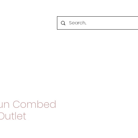
tun Combed
Outlet