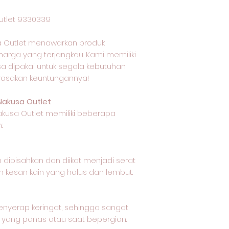
utlet 9330339
 Outlet menawarkan produk
harga yang terjangkau. Kami memiliki
isa dipakai untuk segala kebutuhan
 rasakan keuntungannya!
Nakusa Outlet
akusa Outlet memiliki beberapa
:
 dipisahkan dan diikat menjadi serat
 kesan kain yang halus dan lembut.
nyerap keringat, sehingga sangat
 yang panas atau saat bepergian.