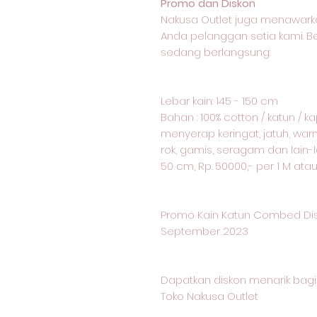
Promo dan Diskon
Nakusa Outlet juga menawark
Anda pelanggan setia kami. 
sedang berlangsung:
Lebar kain: 145 - 150 cm
Bahan : 100% cotton / katun / 
menyerap keringat, jatuh, warn
rok, gamis, seragam dan lain-l
50 cm, Rp. 50000,- per 1 M ata
Promo Kain Katun Combed Dis
September 2023
Dapatkan diskon menarik ba
Toko Nakusa Outlet