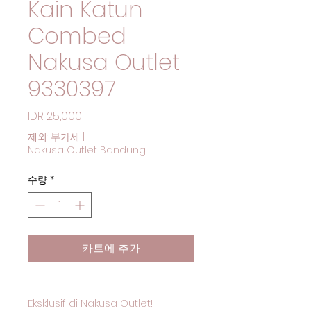
Kain Katun
Combed
Nakusa Outlet
9330397
가격
IDR 25,000
제외: 부가세
|
Nakusa Outlet Bandung
수량
*
카트에 추가
Eksklusif di Nakusa Outlet!