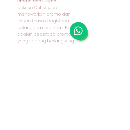
Promo dan Diskon
Nakusa Outlet juga
menawarkan promo dan
diskon khusus bagi Anda
pelanggan setia kami. Berikut
adalah beberapa promo
yang sedang berlangsung:
Lebar kain: 145 - 150 cm
Bahan : 100% cotton / katun /
kapas Keunggulan : halus,
dingin, mudah menyerap
keringat, jatuh, warna tahan
lama Aplikasi: kemeja, celana,
rok, gamis, seragam dan lain-
lain Contoh harga kain : Rp
25000 per 50 cm, Rp. 50000,-
per 1 M atau Rp. 50000- per
100 cm