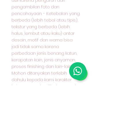
asli karena pengaruh dari
pengambilan foto dan
pencahayaan. - Ketebalan yang
berbeda (lebih tebal atau tipis),
tekstur yang berbeda (lebih
halus, lembut atau kaku) antar
desain, motif dan warna bisa
jadi tidak sama karena
perbedaan jenis benang katun,
kerapatan kain, jenis anyaman,
proses finishing dan lain-lain.
Mohon ditanyakan terlebih
dahulu kepada kami karakter
kain yang anda pilih dan cocok
untuk apa peruntukan kain
tersebut #kaincottoncombed#k
aincottondobby#nakusaoutlet