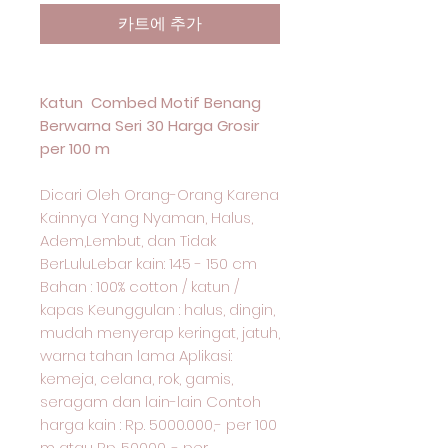
카트에 추가
Katun Combed Motif Benang
Berwarna Seri 30 Harga Grosir
per 100 m
Dicari Oleh Orang-Orang Karena
Kainnya Yang Nyaman, Halus,
Adem,Lembut, dan Tidak
BerLuluLebar kain: 145 - 150 cm
Bahan : 100% cotton / katun /
kapas Keunggulan : halus, dingin,
mudah menyerap keringat, jatuh,
warna tahan lama Aplikasi:
kemeja, celana, rok, gamis,
seragam dan lain-lain Contoh
harga kain : Rp. 5000.000,- per 100
m atau Rp. 50000 ,- per