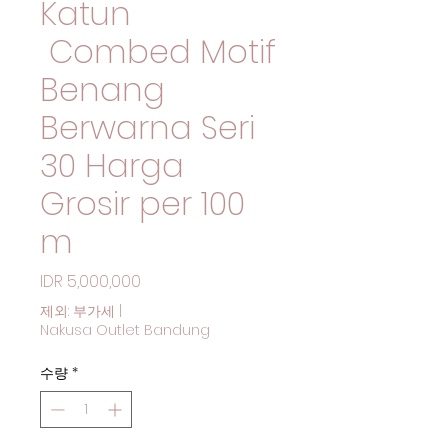
Katun
Combed Motif
Benang
Berwarna Seri
30 Harga
Grosir per 100
m
가격
IDR 5,000,000
제외: 부가세
|
Nakusa Outlet Bandung
수량
*