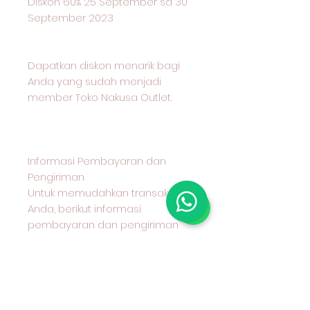
Diskon 60% 25 September sd 30
September 2023
Dapatkan diskon menarik bagi
Anda yang sudah menjadi
member Toko Nakusa Outlet.
Informasi Pembayaran dan
Pengiriman
Untuk memudahkan transaksi
Anda, berikut informasi
pembayaran dan pengiriman
yang kami sediakan:
Metode Pembayaran
Kami menerima pembayaran
melalui transfer bank BCA