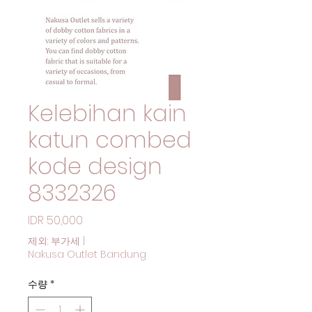
Kelebihan kain
katun combed
kode design
8332326
가격
IDR 50,000
제외: 부가세
|
Nakusa Outlet Bandung
수량
*