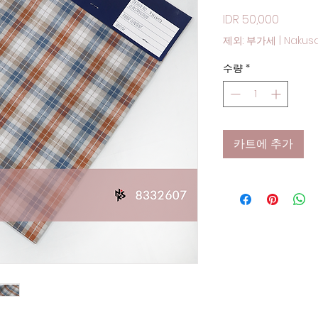
가격
IDR 50,000
제외: 부가세
|
Nakus
수량
*
카트에 추가