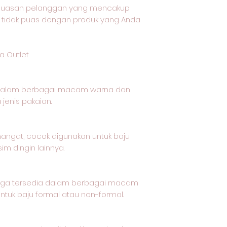
epuasan pelanggan yang mencakup
 tidak puas dengan produk yang Anda
a Outlet
 dalam berbagai macam warna dan
jenis pakaian.
 hangat, cocok digunakan untuk baju
im dingin lainnya.
t juga tersedia dalam berbagai macam
tuk baju formal atau non-formal.