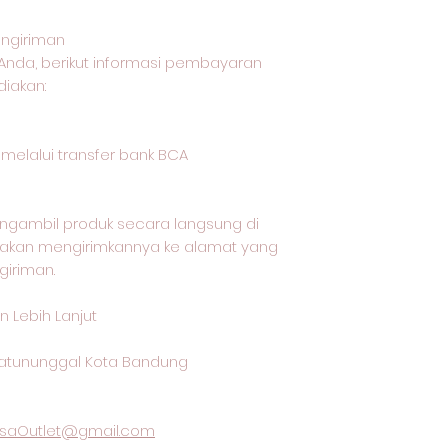
ngiriman
Anda, berikut informasi pembayaran
iakan:
lalui transfer bank BCA
ngambil produk secara langsung di
i akan mengirimkannya ke alamat yang
giriman.
 Lebih Lanjut
 Batununggal Kota Bandung
saOutlet@gmail.com