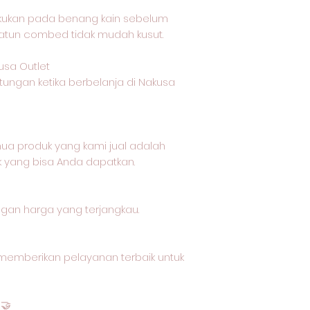
akukan pada benang kain sebelum
katun combed tidak mudah kusut.
usa Outlet
tungan ketika berbelanja di Nakusa
a produk yang kami jual adalah
k yang bisa Anda dapatkan.
ngan harga yang terjangkau.
memberikan pelayanan terbaik untuk
🤝