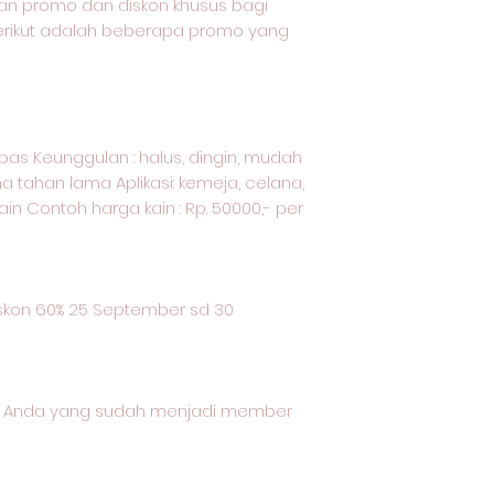
an promo dan diskon khusus bagi
Berikut adalah beberapa promo yang
kapas Keunggulan : halus, dingin, mudah
a tahan lama Aplikasi: kemeja, celana,
ain Contoh harga kain : Rp. 50000,- per
m
kon 60% 25 September sd 30
gi Anda yang sudah menjadi member