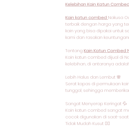
Kelebihan Kain Katun Combed
Kain katun combed
Nakusa Ou
terbaik dengan harga yang ter
kain yang bisa dipakai untuk s
kami dan rasakan keuntungan
Tentang
Kain Katun Combed 
Kain katun combed dijual di N
kelebihan, di antaranya adalah
Lebih Halus dan Lembut 🌸
Serat kapas di permukaan kain
tunggal, sehingga memberikan
Sangat Menyerap Keringat 💦
Kain katun combed sangat me
cocok digunakan di saat-saat
Tidak Mudah Kusut 🙅‍♂️