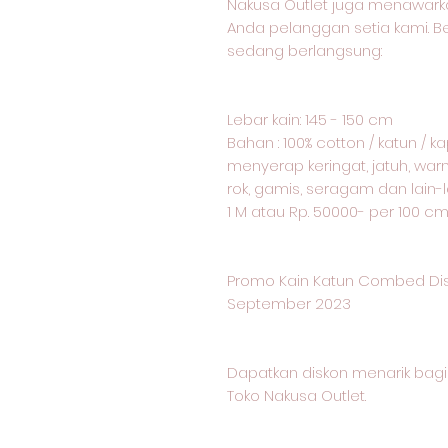
Nakusa Outlet juga menawark
Anda pelanggan setia kami. 
sedang berlangsung:
Lebar kain: 145 - 150 cm
Bahan : 100% cotton / katun / 
menyerap keringat, jatuh, warn
rok, gamis, seragam dan lain-l
1 M atau Rp. 50000- per 100 c
Promo Kain Katun Combed Dis
September 2023
Dapatkan diskon menarik ba
Toko Nakusa Outlet.