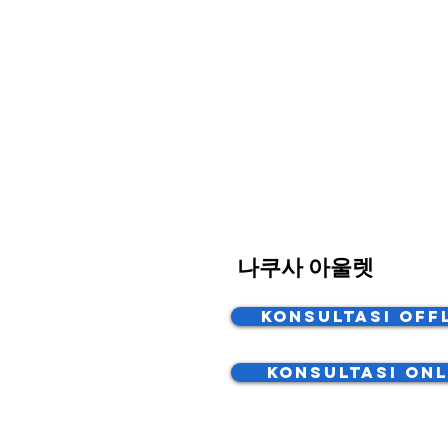
나쿠사 아울렛
Konsultasi Off
Konsultasi Onl