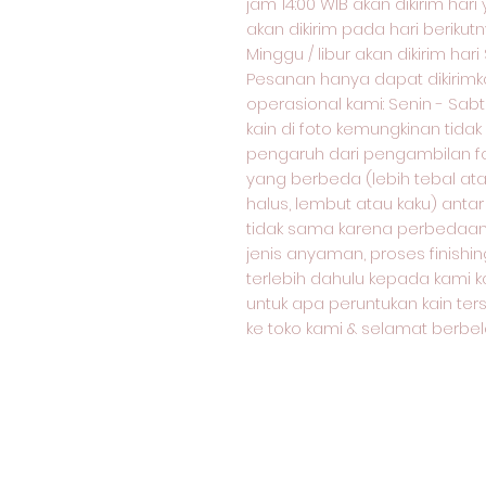
jam 14:00 WIB akan dikirim har
akan dikirim pada hari berikut
Minggu / libur akan dikirim hari
Pesanan hanya dapat dikirimka
operasional kami: Senin - Sabtu:
kain di foto kemungkinan tida
pengaruh dari pengambilan f
yang berbeda (lebih tebal atau
halus, lembut atau kaku) antar
tidak sama karena perbedaan j
jenis anyaman, proses finishin
terlebih dahulu kepada kami k
untuk apa peruntukan kain ter
ke toko kami & selamat berbela