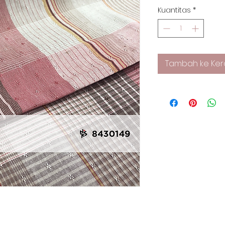
Kuantitas
*
Tambah ke Ker