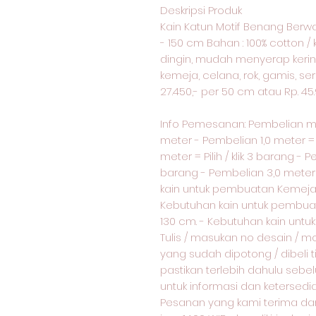
Deskripsi Produk
Kain Katun Motif Benang Berwar
- 150 cm Bahan : 100% cotton / 
dingin, mudah menyerap keringa
kemeja, celana, rok, gamis, ser
27.450,- per 50 cm atau Rp. 45
Info Pemesanan: Pembelian 
meter - Pembelian 1,0 meter = p
meter = Pilih / klik 3 barang - P
barang - Pembelian 3,0 meter = 
kain untuk pembuatan Kemeja 
Kebutuhan kain untuk pembua
130 cm. - Kebutuhan kain unt
Tulis / masukan no desain / m
yang sudah dipotong / dibeli 
pastikan terlebih dahulu sebe
untuk informasi dan ketersed
Pesanan yang kami terima dar