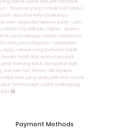
i yang sama. Lewat dari jam tersebut
nya. - Pesanan yang masuk hari Sabtu /
 Senin atau hari kerja berikutnya. -
n oleh ekspedisi rekanan kami. - Jam
 09:00-17:00 WIB. Info Teknis: - Warna
k 100% sama dengan warna asli karena
oto dan pencahayaan. - Ketebalan
 tipis), tekstur yang berbeda (lebih
 desain, motif dan warna bisa jadi
enis benang katun, kerapatan kain,
g dan lain-lain. Mohon ditanyakan
arakter kain yang anda pilih dan cocok
sebut. Terima kasih sudah berkunjung
nja. 😄
Payment Methods