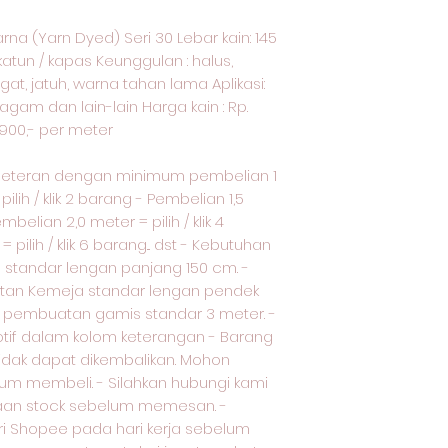
na (Yarn Dyed) Seri 30 Lebar kain: 145
katun / kapas Keunggulan : halus,
t, jatuh, warna tahan lama Aplikasi:
agam dan lain-lain Harga kain : Rp.
.900,- per meter
meteran dengan minimum pembelian 1
ilih / klik 2 barang - Pembelian 1,5
embelian 2,0 meter = pilih / klik 4
pilih / klik 6 barang... dst - Kebutuhan
standar lengan panjang 150 cm. -
tan Kemeja standar lengan pendek
uk pembuatan gamis standar 3 meter. -
otif dalam kolom keterangan - Barang
tidak dapat dikembalikan. Mohon
lum membeli. - Silahkan hubungi kami
iaan stock sebelum memesan. -
i Shopee pada hari kerja sebelum