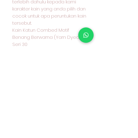
terlebih dahulu kepada kami
karakter kain yang anda pilih dan
cocok untuk apa peruntukan kain
tersebut.
Kain Katun Combed Motif
Benang Berwarna (Yarn Dyed)
Seri 30
Hub Admin kami sebelum
Transfer Wa 08970777775