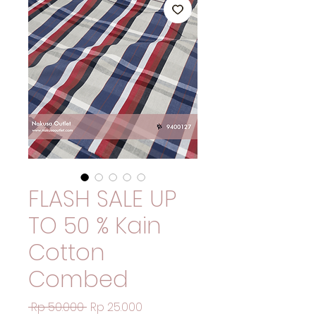
FLASH SALE UP
TO 50 % Kain
Cotton
Combed
Harga
Harga
 Rp 50.000 
Rp 25.000