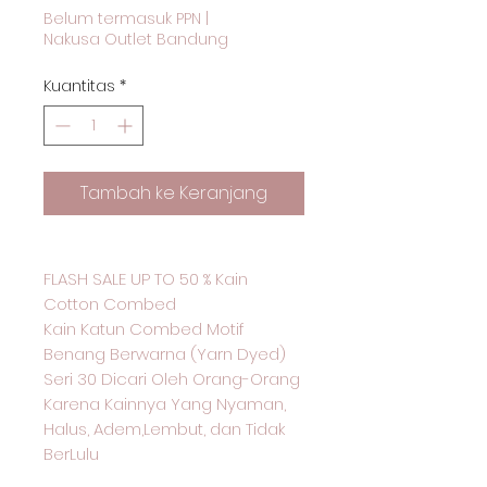
Reguler
Promosi
Belum termasuk PPN
|
Nakusa Outlet Bandung
Kuantitas
*
Tambah ke Keranjang
FLASH SALE UP TO 50 % Kain
Cotton Combed
Kain Katun Combed Motif
Benang Berwarna (Yarn Dyed)
Seri 30 Dicari Oleh Orang-Orang
Karena Kainnya Yang Nyaman,
Halus, Adem,Lembut, dan Tidak
BerLulu