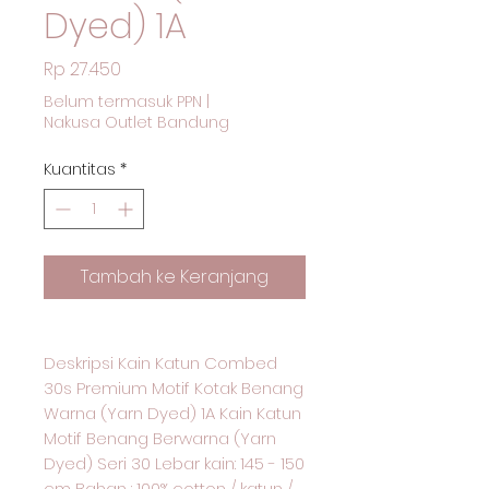
Dyed) 1A
Harga
Rp 27.450
Belum termasuk PPN
|
Nakusa Outlet Bandung
Kuantitas
*
Tambah ke Keranjang
Deskripsi Kain Katun Combed
30s Premium Motif Kotak Benang
Warna (Yarn Dyed) 1A Kain Katun
Motif Benang Berwarna (Yarn
Dyed) Seri 30 Lebar kain: 145 - 150
cm Bahan : 100% cotton / katun /