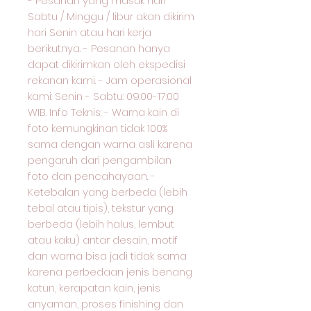
- Pesanan yang masuk hari
Sabtu / Minggu / libur akan dikirim
hari Senin atau hari kerja
berikutnya. - Pesanan hanya
dapat dikirimkan oleh ekspedisi
rekanan kami. - Jam operasional
kami: Senin - Sabtu: 09:00-17:00
WIB. Info Teknis: - Warna kain di
foto kemungkinan tidak 100%
sama dengan warna asli karena
pengaruh dari pengambilan
foto dan pencahayaan. -
Ketebalan yang berbeda (lebih
tebal atau tipis), tekstur yang
berbeda (lebih halus, lembut
atau kaku) antar desain, motif
dan warna bisa jadi tidak sama
karena perbedaan jenis benang
katun, kerapatan kain, jenis
anyaman, proses finishing dan