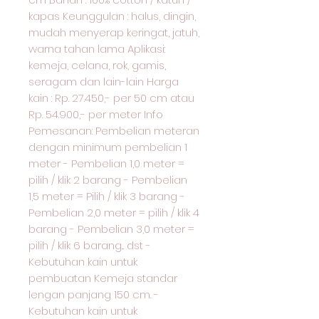
kapas Keunggulan : halus, dingin,
mudah menyerap keringat, jatuh,
warna tahan lama Aplikasi:
kemeja, celana, rok, gamis,
seragam dan lain-lain Harga
kain : Rp. 27.450,- per 50 cm atau
Rp. 54.900,- per meter Info
Pemesanan: Pembelian meteran
dengan minimum pembelian 1
meter - Pembelian 1,0 meter =
pilih / klik 2 barang - Pembelian
1,5 meter = Pilih / klik 3 barang -
Pembelian 2,0 meter = pilih / klik 4
barang - Pembelian 3,0 meter =
pilih / klik 6 barang... dst -
Kebutuhan kain untuk
pembuatan Kemeja standar
lengan panjang 150 cm. -
Kebutuhan kain untuk