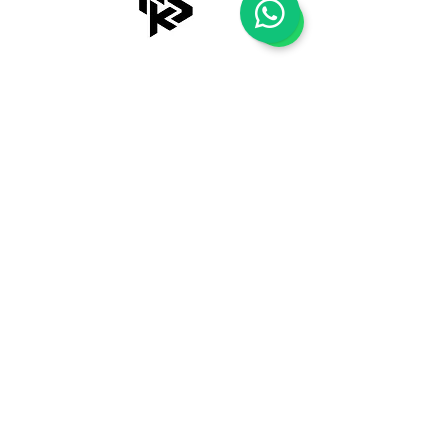
Shop
Tentang Kami
Blog
Kontak Kami
Payment Methods
Shipping & Returns
Store Policy
FAQ
KONSULTASI GRATIS
Konsultasi Online