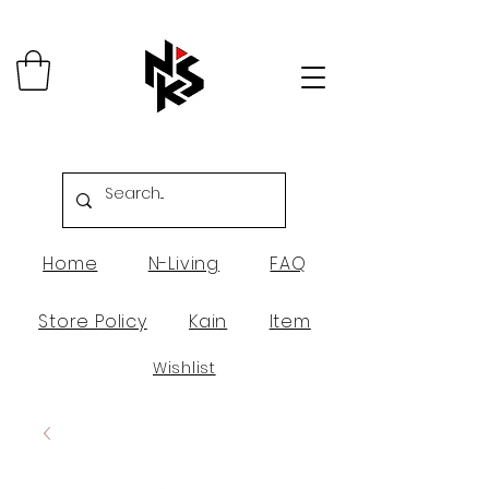
Home
N-Living
FAQ
Store Policy
Kain
Item
Wishlist