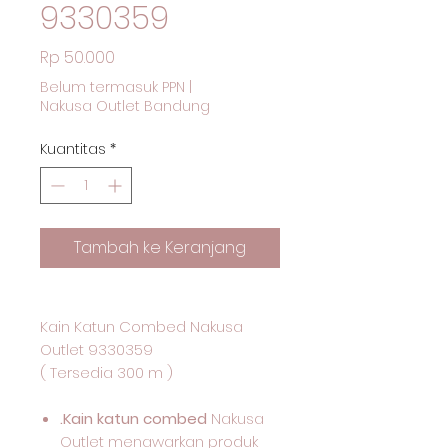
9330359
Harga
Rp 50.000
Belum termasuk PPN
|
Nakusa Outlet Bandung
Kuantitas
*
Tambah ke Keranjang
Kain Katun Combed Nakusa
Outlet 9330359
( Tersedia 300 m )
.Kain katun combed
Nakusa
Outlet menawarkan produk