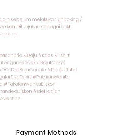
plain sebelum melakukan unboxing /
o kan. Ditunjukan sebagai bukti
alahan.
asanpria #Baju #Kaos #Tshirt
juLenganPendek #BajuPocket
OOTD #BajuCouple #PocketTshirt
larSizeTshirt #PakaianWanita
d #PakaianWanitaDiskon
BrandedDiskon #IdeHadiah
alentine
Payment Methods