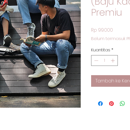
(Baju Ka
Premiu
Harga
Rp 99.000
Belum termasuk P
Kuantitas
*
Tambah ke Ker