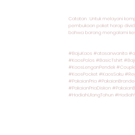
Catatan : Untuk melayani kom
pembukaan paket harap divide
bahwa barang mengalami kes
#BajuKaos #atasanwanita #at
#KaosPolos #BasicTshirt #Ba
#KaosLenganPendek #Couple
#KaosPocket #KaosSaku #Regu
#PakaianPria #PakaianBrande
#PakaianPriaDiskon #Pakaian
#HadiahUlangTahun #HadiahV