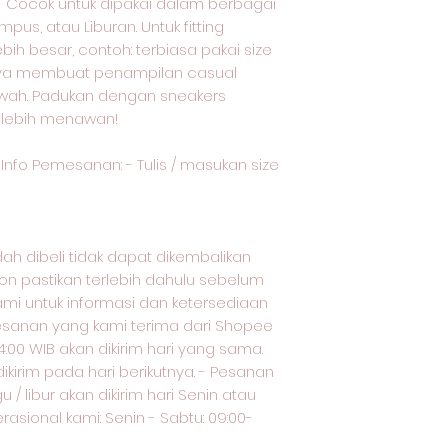
i - Cocok untuk dipakai dalam berbagai
mpus, atau Liburan. Untuk fitting
 lebih besar, contoh: terbiasa pakai size
gn nya membuat penampilan casual
wah. Padukan dengan sneakers
 lebih menawan!
nfo Pemesanan: - Tulis / masukan size
h dibeli tidak dapat dikembalikan
on pastikan terlebih dahulu sebelum
ami untuk informasi dan ketersediaan
sanan yang kami terima dari Shopee
:00 WIB akan dikirim hari yang sama.
ikirim pada hari berikutnya. - Pesanan
/ libur akan dikirim hari Senin atau
erasional kami: Senin - Sabtu: 09:00-