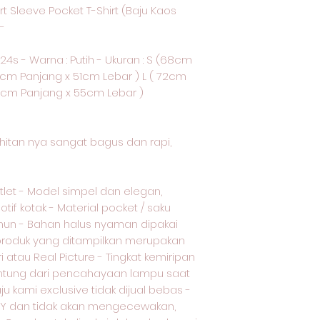
ort Sleeve Pocket T-Shirt (Baju Kaos
-
4s - Warna : Putih - Ukuran : S (68cm
0cm Panjang x 51cm Lebar ) L ( 72cm
74cm Panjang x 55cm Lebar )
jahitan nya sangat bagus dan rapi,
tlet - Model simpel dan elegan,
if kotak - Material pocket / saku
nun - Bahan halus nyaman dipakai
produk yang ditampilkan merupakan
ri atau Real Picture - Tingkat kemiripan
gantung dari pencahayaan lampu saat
u kami exclusive tidak dijual bebas -
TY dan tidak akan mengecewakan,