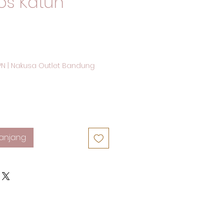
os Katun
PN
|
Nakusa Outlet Bandung
anjang