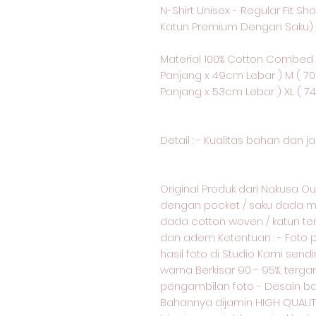
N-Shirt Unisex - Regular Fit Sh
Katun Premium Dengan Saku) 
Material 100% Cotton Combed 2
Panjang x 49cm Lebar ) M ( 7
Panjang x 53cm Lebar ) XL ( 
Detail : - Kualitas bahan dan 
Original Produk dari Nakusa Ou
dengan pocket / saku dada mot
dada cotton woven / katun te
dan adem Ketentuan : - Foto 
hasil foto di Studio Kami sendi
warna Berkisar 90 - 95%, ter
pengambilan foto - Desain baj
Bahannya dijamin HIGH QUALI