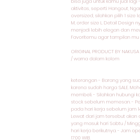
bisa juga untuk kamu jual lag
aktivitas, seperti: Hangout, Nga
oversized, silahkan pilih 1 size
M, order size L. Detail Desi
menjadi lebih elegan dan me
Favoritemu agar tampilan mu
ORIGINAL PRODUCT BY NAKUSA I
/ warna dalam kolom
keterangan - Barang yang suda
karena sudah harga SALE. Moh
membeli. - Silahkan hubungi k
stock sebelum memesan. - Pe
pada hari kerja sebelum jam 14
Lewat dari jam tersebut akan d
yang masuk hari Sabtu / Minggu 
hari kerja berikutnya. - Jam op
17:00 WIB.