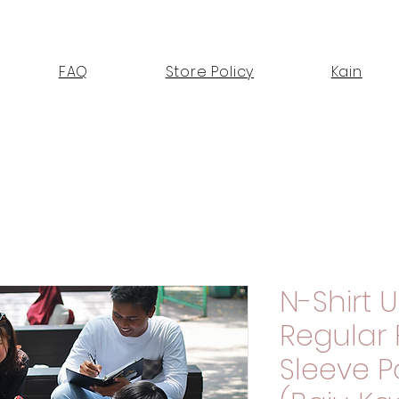
FAQ
Store Policy
Kain
N-Shirt U
Regular F
Sleeve P