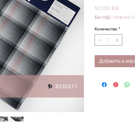
Цена
50 000 IDR
Без НДС
|
Nakusa O
Количество
*
Добавить в кор