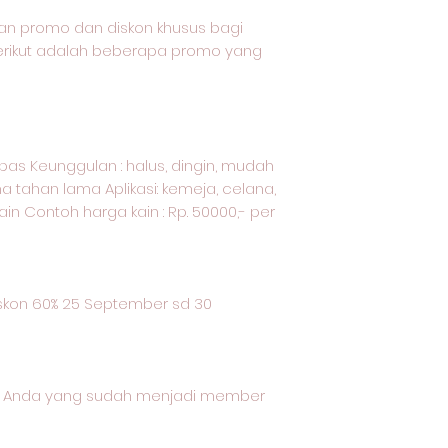
an promo dan diskon khusus bagi
Berikut adalah beberapa promo yang
kapas Keunggulan : halus, dingin, mudah
a tahan lama Aplikasi: kemeja, celana,
ain Contoh harga kain : Rp. 50000,- per
m
kon 60% 25 September sd 30
gi Anda yang sudah menjadi member