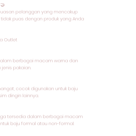
🤝
epuasan pelanggan yang mencakup
 tidak puas dengan produk yang Anda
a Outlet
 dalam berbagai macam warna dan
jenis pakaian.
 hangat, cocok digunakan untuk baju
im dingin lainnya.
t juga tersedia dalam berbagai macam
tuk baju formal atau non-formal.