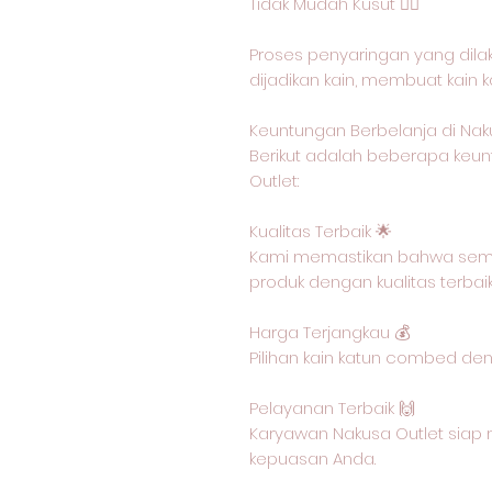
Tidak Mudah Kusut 🙅‍♂️
Proses penyaringan yang dil
dijadikan kain, membuat kain 
Keuntungan Berbelanja di Nak
Berikut adalah beberapa keun
Outlet:
Kualitas Terbaik 🌟
Kami memastikan bahwa semu
produk dengan kualitas terbai
Harga Terjangkau 💰
Pilihan kain katun combed de
Pelayanan Terbaik 🙌
Karyawan Nakusa Outlet siap 
kepuasan Anda.