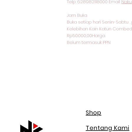
Telp: 628982118000 Email:
Naku
Jam Buka
Buka setiap hari Senin-Sabtu , 
Kelebihan Kain Katun Combed
Rp50.000,00Harga
Belum termasuk PPN
Shop
Tentang Kami