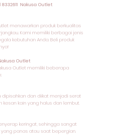
 8332611 Nakusa Outlet
tlet menawarkan produk berkualitas
jangkau. Kami memiliki berbagai jenis
egala kebutuhan Anda. Beli produk
nya!
Nakusa Outlet
akusa Outlet memiliki beberapa
:
 dipisahkan dan diikat menjadi serat
 kesan kain yang halus dan lembut.
nyerap keringat, sehingga sangat
 yang panas atau saat bepergian.