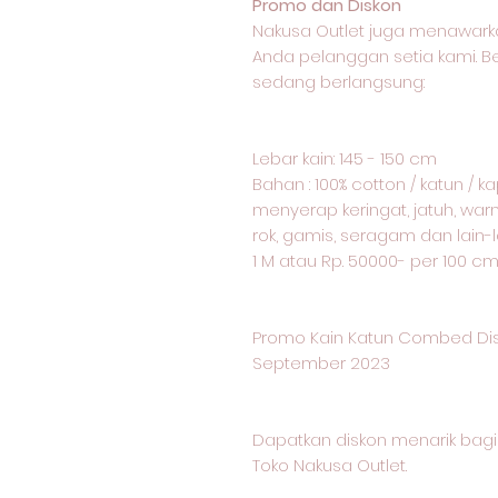
Promo dan Diskon
Nakusa Outlet juga menawark
Anda pelanggan setia kami. 
sedang berlangsung:
Lebar kain: 145 - 150 cm
Bahan : 100% cotton / katun / 
menyerap keringat, jatuh, warn
rok, gamis, seragam dan lain-l
1 M atau Rp. 50000- per 100 c
Promo Kain Katun Combed Dis
September 2023
Dapatkan diskon menarik ba
Toko Nakusa Outlet.