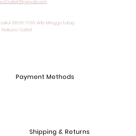
saOutlet@gmail.com
pukul 08.00-17.00. Wib Minggu tutup.
 Nakusa Outlet
Payment Methods
Shipping & Returns