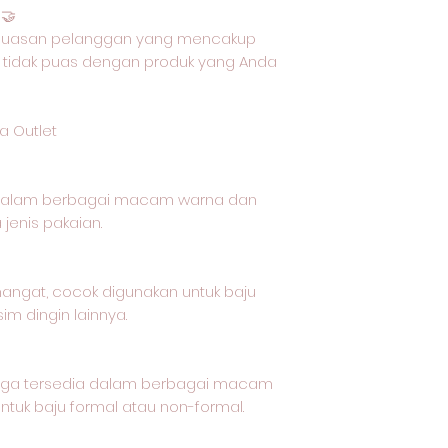
🤝
epuasan pelanggan yang mencakup
 tidak puas dengan produk yang Anda
a Outlet
 dalam berbagai macam warna dan
jenis pakaian.
 hangat, cocok digunakan untuk baju
im dingin lainnya.
t juga tersedia dalam berbagai macam
tuk baju formal atau non-formal.