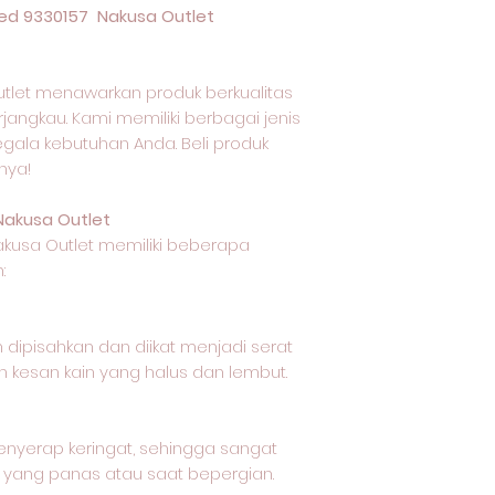
ed 9330157 Nakusa Outlet
tlet menawarkan produk berkualitas
jangkau. Kami memiliki berbagai jenis
egala kebutuhan Anda. Beli produk
nya!
Nakusa Outlet
akusa Outlet memiliki beberapa
:
 dipisahkan dan diikat menjadi serat
 kesan kain yang halus dan lembut.
nyerap keringat, sehingga sangat
 yang panas atau saat bepergian.