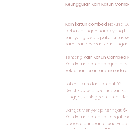
Keunggulan Kain Katun Comb
Kain katun combed
Nakusa Ou
terbaik dengan harga yang ter
kain yang bisa dipakai untuk s
kami dan rasakan keuntungan
Tentang
Kain Katun Combed 
Kain katun combed dijual di N
kelebihan, di antaranya adalah
Lebih Halus dan Lembut 🌸
Serat kapas di permukaan kain
tunggal, sehingga memberikan
Sangat Menyerap Keringat 💦
Kain katun combed sangat me
cocok digunakan di saat-saat