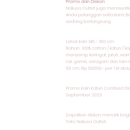
Promo dan Diskon
Nakusa Outlet juga menawark
Anda pelanggan setia kami. 
sedang berlangsung:
Lebar kain: 145 - 150 cm
Bahan : 100% cotton / katun / 
menyerap keringat, jatuh, warn
rok, gamis, seragam dan lain-l
50 cm, Rp. 50000,- per 1 M ata
Promo Kain Katun Combed Dis
September 2023
Dapatkan diskon menarik ba
Toko Nakusa Outlet.