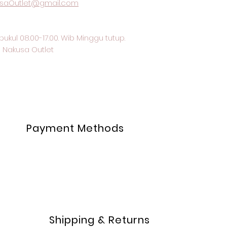
saOutlet@gmail.com
pukul 08.00-17.00. Wib Minggu tutup.
 Nakusa Outlet
Payment Methods
Shipping & Returns