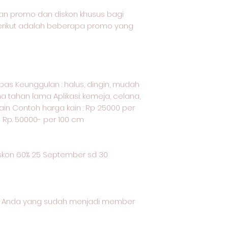
an promo dan diskon khusus bagi
Berikut adalah beberapa promo yang
kapas Keunggulan : halus, dingin, mudah
a tahan lama Aplikasi: kemeja, celana,
ain Contoh harga kain : Rp 25000 per
u Rp. 50000- per 100 cm
kon 60% 25 September sd 30
gi Anda yang sudah menjadi member