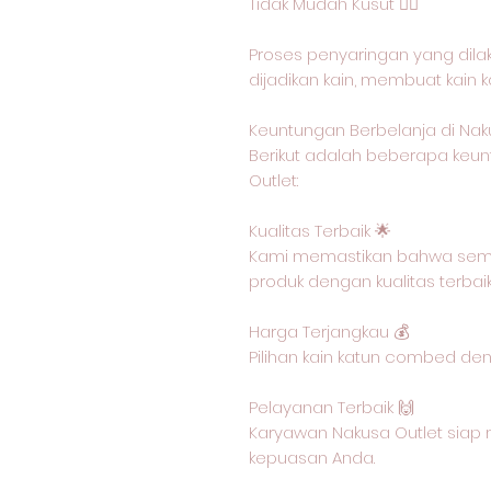
Tidak Mudah Kusut 🙅‍♂️
Proses penyaringan yang dil
dijadikan kain, membuat kain 
Keuntungan Berbelanja di Nak
Berikut adalah beberapa keun
Outlet:
Kualitas Terbaik 🌟
Kami memastikan bahwa semu
produk dengan kualitas terbai
Harga Terjangkau 💰
Pilihan kain katun combed de
Pelayanan Terbaik 🙌
Karyawan Nakusa Outlet siap 
kepuasan Anda.