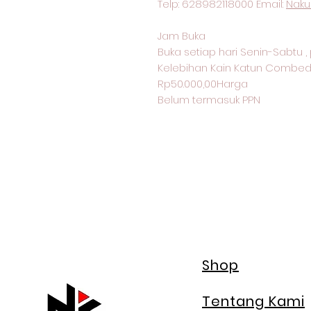
Telp: 628982118000 Email:
Naku
Jam Buka
Buka setiap hari Senin-Sabtu , 
Kelebihan Kain Katun Combed
Rp50.000,00Harga
Belum termasuk PPN
Shop
Tentang Kami