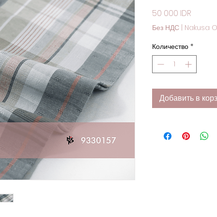
Цена
50 000 IDR
Без НДС
|
Nakusa O
Количество
*
Добавить в кор