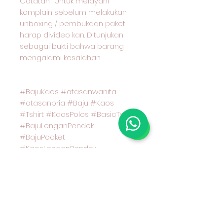
Catatan : Untuk melayani
komplain sebelum melakukan
unboxing / pembukaan paket
harap divideo kan. Ditunjukan
sebagai bukti bahwa barang
mengalami kesalahan.
#BajuKaos #atasanwanita
#atasanpria #Baju #Kaos
#Tshirt #KaosPolos #BasicTshirt
#BajuLenganPendek
#BajuPocket
#KaosLenganPendek
#CoupleOOTD #BajuCouple
#PocketTshirt #KaosPocket
#KaosSaku #RegularSizeTshirt
#PakaianWanita #PakaianPria
#PakaianBranded
#PakaianWanitaDiskon