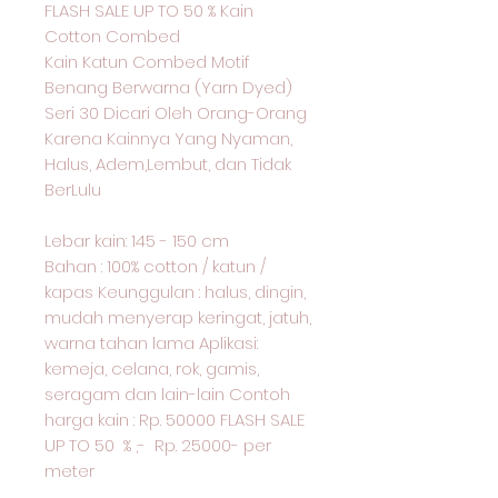
FLASH SALE UP TO 50 % Kain
Cotton Combed
Kain Katun Combed Motif
Benang Berwarna (Yarn Dyed)
Seri 30 Dicari Oleh Orang-Orang
Karena Kainnya Yang Nyaman,
Halus, Adem,Lembut, dan Tidak
BerLulu
Lebar kain: 145 - 150 cm
Bahan : 100% cotton / katun /
kapas Keunggulan : halus, dingin,
mudah menyerap keringat, jatuh,
warna tahan lama Aplikasi:
kemeja, celana, rok, gamis,
seragam dan lain-lain Contoh
harga kain : Rp. 50000 FLASH SALE
UP TO 50 % ,- Rp. 25000- per
meter