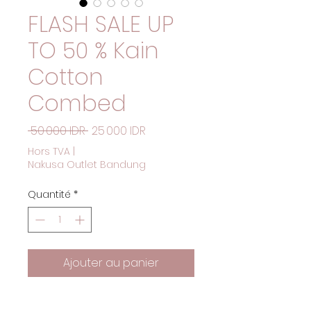
FLASH SALE UP
TO 50 % Kain
Cotton
Combed
Prix original
Prix promotionnel
 50 000 IDR 
25 000 IDR
Hors TVA
|
Nakusa Outlet Bandung
Quantité
*
Ajouter au panier