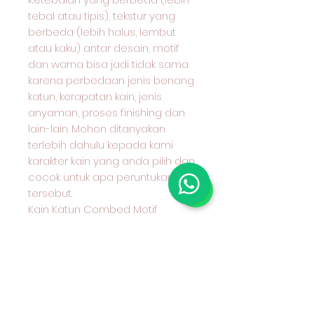
tebal atau tipis), tekstur yang
berbeda (lebih halus, lembut
atau kaku) antar desain, motif
dan warna bisa jadi tidak sama
karena perbedaan jenis benang
katun, kerapatan kain, jenis
anyaman, proses finishing dan
lain-lain. Mohon ditanyakan
terlebih dahulu kepada kami
karakter kain yang anda pilih dan
cocok untuk apa peruntukan kain
tersebut.
Kain Katun Combed Motif
Benang Berwarna (Yarn Dyed)
Seri 30
Hub Admin kami sebelum
Transfer Wa 08970777775