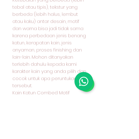
tebal atau tipis), tekstur yang
berbeda (lebih halus, lembut
atau kaku) antar desain, motif
dan warna bisa jadi tidak sama
karena perbedaan jenis benang
katun, kerapatan kain, jenis
anyaman, proses finishing dan
lain-lain. Mohon ditanyakan
terlebih dahulu kepada kami
karakter kain yang anda pilih dan
cocok untuk apa peruntukan kain
tersebut.
Kain Katun Combed Motif
Benang Berwarna (Yarn Dyed)
Seri 30
Hub Admin kami sebelum
Transfer Wa 08970777775