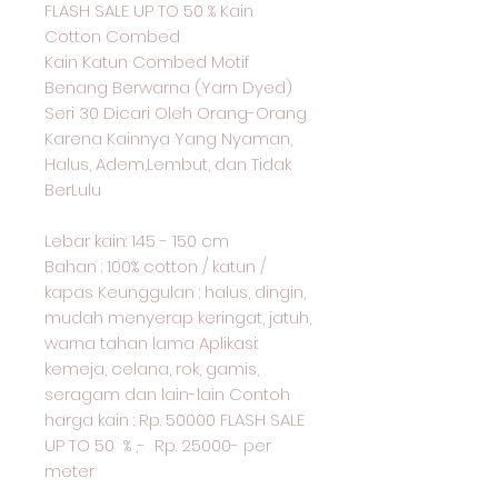
FLASH SALE UP TO 50 % Kain
Cotton Combed
Kain Katun Combed Motif
Benang Berwarna (Yarn Dyed)
Seri 30 Dicari Oleh Orang-Orang
Karena Kainnya Yang Nyaman,
Halus, Adem,Lembut, dan Tidak
BerLulu
Lebar kain: 145 - 150 cm
Bahan : 100% cotton / katun /
kapas Keunggulan : halus, dingin,
mudah menyerap keringat, jatuh,
warna tahan lama Aplikasi:
kemeja, celana, rok, gamis,
seragam dan lain-lain Contoh
harga kain : Rp. 50000 FLASH SALE
UP TO 50 % ,- Rp. 25000- per
meter