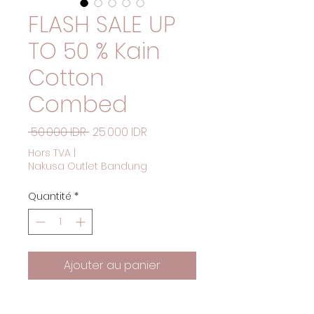
FLASH SALE UP
TO 50 % Kain
Cotton
Combed
Prix original
Prix promotionnel
 50 000 IDR 
25 000 IDR
Hors TVA
|
Nakusa Outlet Bandung
Quantité
*
Ajouter au panier