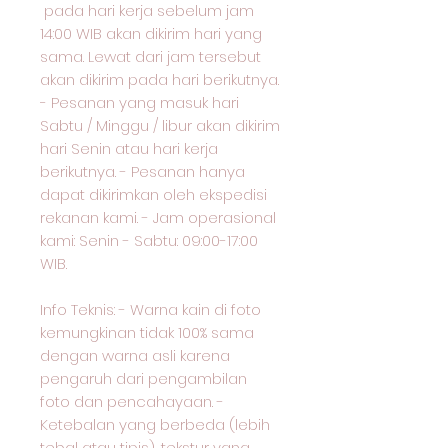
pada hari kerja sebelum jam
14:00 WIB akan dikirim hari yang
sama. Lewat dari jam tersebut
akan dikirim pada hari berikutnya.
- Pesanan yang masuk hari
Sabtu / Minggu / libur akan dikirim
hari Senin atau hari kerja
berikutnya. - Pesanan hanya
dapat dikirimkan oleh ekspedisi
rekanan kami. - Jam operasional
kami: Senin - Sabtu: 09:00-17:00
WIB.
Info Teknis: - Warna kain di foto
kemungkinan tidak 100% sama
dengan warna asli karena
pengaruh dari pengambilan
foto dan pencahayaan. -
Ketebalan yang berbeda (lebih
tebal atau tipis), tekstur yang