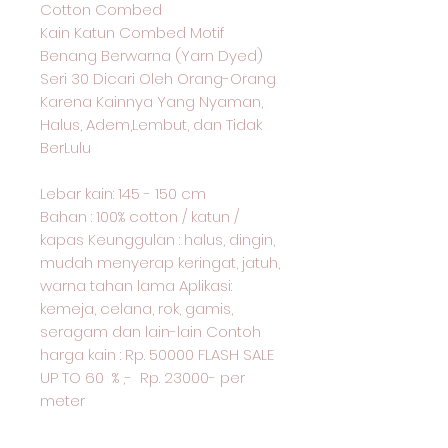
Cotton Combed
Kain Katun Combed Motif
Benang Berwarna (Yarn Dyed)
Seri 30 Dicari Oleh Orang-Orang
Karena Kainnya Yang Nyaman,
Halus, Adem,Lembut, dan Tidak
BerLulu
Lebar kain: 145 - 150 cm
Bahan : 100% cotton / katun /
kapas Keunggulan : halus, dingin,
mudah menyerap keringat, jatuh,
warna tahan lama Aplikasi:
kemeja, celana, rok, gamis,
seragam dan lain-lain Contoh
harga kain : Rp. 50000 FLASH SALE
UP TO 60 % ,- Rp. 23000- per
meter