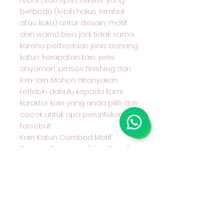
berbeda (lebih halus, lembut
atau kaku) antar desain, motif
dan warna bisa jadi tidak sama
karena perbedaan jenis benang
katun, kerapatan kain, jenis
anyaman, proses finishing dan
lain-lain. Mohon ditanyakan
terlebih dahulu kepada kami
karakter kain yang anda pilih dan
cocok untuk apa peruntukan kain
tersebut.
Kain Katun Combed Motif
Benang Berwarna (Yarn Dyed)
Seri 30
Hub Admin kami sebelum
Transfer Wa 08970777775