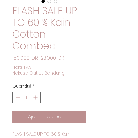
FLASH SALE UP
TO 60 % Kain
Cotton
Combed
Prix original
Prix promotionnel
 50 000 IDR 
23 000 IDR
Hors TVA
|
Nakusa Outlet Bandung
Quantité
*
Ajouter au panier
FLASH SALE UP TO 60 % Kain