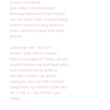
Cotton Combed
Kain Katun Combed Motif
Benang Berwarna (Yarn Dyed)
Seri 30 Dicari Oleh Orang-Orang
Karena Kainnya Yang Nyaman,
Halus, Adem,Lembut, dan Tidak
BerLulu
Lebar kain: 145 - 150 cm
Bahan : 100% cotton / katun /
kapas Keunggulan : halus, dingin,
mudah menyerap keringat, jatuh,
warna tahan lama Aplikasi:
kemeja, celana, rok, gamis,
seragam dan lain-lain Contoh
harga kain : Rp. 50000 FLASH SALE
UP TO 60 % ,- Rp. 23000- per
meter