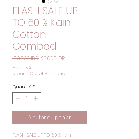
FLASH SALE UP
TO 60 % Kain
Cotton
Combed
Prix original
Prix promotionnel
 50 000 IDR 
23 000 IDR
Hors TVA
|
Nakusa Outlet Bandung
Quantité
*
Ajouter au panier
FLASH SALE UP TO 60 % Kain