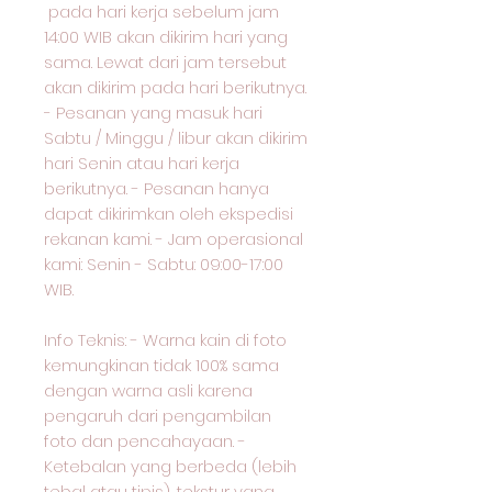
pada hari kerja sebelum jam
14:00 WIB akan dikirim hari yang
sama. Lewat dari jam tersebut
akan dikirim pada hari berikutnya.
- Pesanan yang masuk hari
Sabtu / Minggu / libur akan dikirim
hari Senin atau hari kerja
berikutnya. - Pesanan hanya
dapat dikirimkan oleh ekspedisi
rekanan kami. - Jam operasional
kami: Senin - Sabtu: 09:00-17:00
WIB.
Info Teknis: - Warna kain di foto
kemungkinan tidak 100% sama
dengan warna asli karena
pengaruh dari pengambilan
foto dan pencahayaan. -
Ketebalan yang berbeda (lebih
tebal atau tipis), tekstur yang