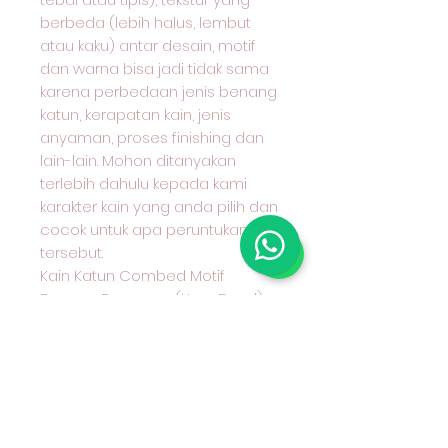
berbeda (lebih halus, lembut
atau kaku) antar desain, motif
dan warna bisa jadi tidak sama
karena perbedaan jenis benang
katun, kerapatan kain, jenis
anyaman, proses finishing dan
lain-lain. Mohon ditanyakan
terlebih dahulu kepada kami
karakter kain yang anda pilih dan
cocok untuk apa peruntukan kain
tersebut.
Kain Katun Combed Motif
Benang Berwarna (Yarn Dyed)
Seri 30
Hub Admin kami sebelum
Transfer Wa 08970777775