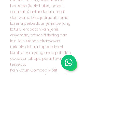
berbeda (lebih halus, lembut
atau kaku) antar desain, motif
dan warna bisa jadi tidak sama
karena perbedaan jenis benang
katun, kerapatan kain, jenis
anyaman, proses finishing dan
lain-lain. Mohon ditanyakan
terlebih dahulu kepada kami
karakter kain yang anda pilih dan
cocok untuk apa peruntukan kain
tersebut.
Kain Katun Combed Motif
Benang Berwarna (Yarn Dyed)
Seri 30
Hub Admin kami sebelum
Transfer Wa 08970777775