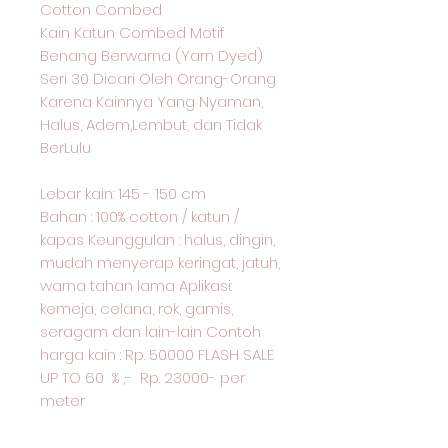
Cotton Combed
Kain Katun Combed Motif
Benang Berwarna (Yarn Dyed)
Seri 30 Dicari Oleh Orang-Orang
Karena Kainnya Yang Nyaman,
Halus, Adem,Lembut, dan Tidak
BerLulu
Lebar kain: 145 - 150 cm
Bahan : 100% cotton / katun /
kapas Keunggulan : halus, dingin,
mudah menyerap keringat, jatuh,
warna tahan lama Aplikasi:
kemeja, celana, rok, gamis,
seragam dan lain-lain Contoh
harga kain : Rp. 50000 FLASH SALE
UP TO 60 % ,- Rp. 23000- per
meter