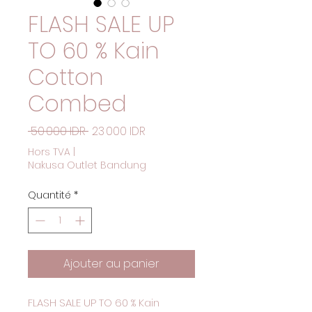
FLASH SALE UP
TO 60 % Kain
Cotton
Combed
Prix original
Prix promotionnel
 50 000 IDR 
23 000 IDR
Hors TVA
|
Nakusa Outlet Bandung
Quantité
*
Ajouter au panier
FLASH SALE UP TO 60 % Kain