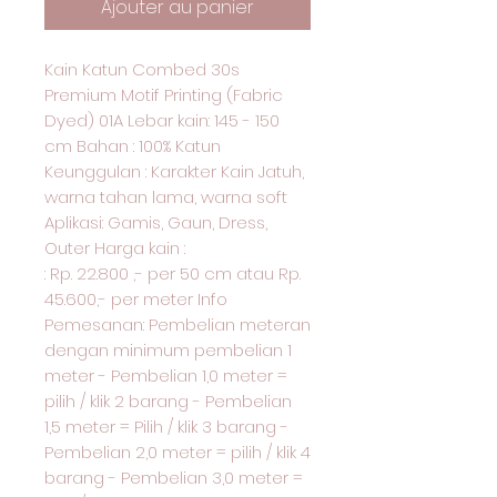
Ajouter au panier
Kain Katun Combed 30s
Premium Motif Printing (Fabric
Dyed) 01A Lebar kain: 145 - 150
cm Bahan : 100% Katun
Keunggulan : Karakter Kain Jatuh,
warna tahan lama, warna soft
Aplikasi: Gamis, Gaun, Dress,
Outer Harga kain :
: Rp. 22.800 ,- per 50 cm atau Rp.
45.600,- per meter Info
Pemesanan: Pembelian meteran
dengan minimum pembelian 1
meter - Pembelian 1,0 meter =
pilih / klik 2 barang - Pembelian
1,5 meter = Pilih / klik 3 barang -
Pembelian 2,0 meter = pilih / klik 4
barang - Pembelian 3,0 meter =