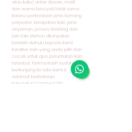
atau kaku) antar desain, motif
dan warna bisa jadi tidak sama
karena perbedaan jenis benang
polyester, kerapatan kain, jenis
anyaman, proses finishing dan
lain-lain. Mohon ditanyakan
terlebih dahulu kepada kami
karakter kain yang anda pilih dan
cocok untuk apa peruntukan kain
tersebut. Terima kasih sudah
berkunjung ke toko kami &
selamat berbelanja.
Kain Katun Combed 30s
Premium Motif Printing Bunga
(Fabric Dyed) 01A