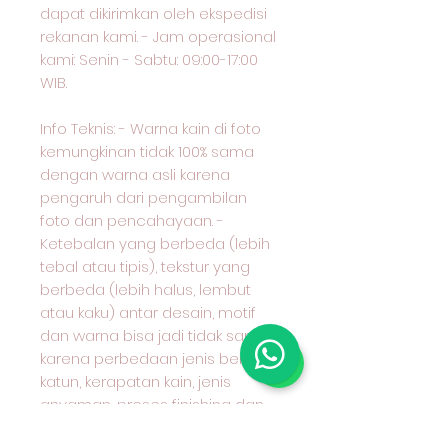
dapat dikirimkan oleh ekspedisi
rekanan kami. - Jam operasional
kami: Senin - Sabtu: 09:00-17:00
WIB.
Info Teknis: - Warna kain di foto
kemungkinan tidak 100% sama
dengan warna asli karena
pengaruh dari pengambilan
foto dan pencahayaan. -
Ketebalan yang berbeda (lebih
tebal atau tipis), tekstur yang
berbeda (lebih halus, lembut
atau kaku) antar desain, motif
dan warna bisa jadi tidak sama
karena perbedaan jenis benang
katun, kerapatan kain, jenis
anyaman, proses finishing dan
lain-lain. Mohon ditanyakan