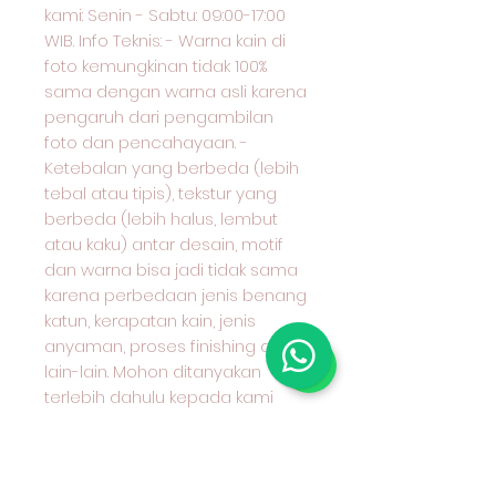
kami: Senin - Sabtu: 09:00-17:00
WIB. Info Teknis: - Warna kain di
foto kemungkinan tidak 100%
sama dengan warna asli karena
pengaruh dari pengambilan
foto dan pencahayaan. -
Ketebalan yang berbeda (lebih
tebal atau tipis), tekstur yang
berbeda (lebih halus, lembut
atau kaku) antar desain, motif
dan warna bisa jadi tidak sama
karena perbedaan jenis benang
katun, kerapatan kain, jenis
anyaman, proses finishing dan
lain-lain. Mohon ditanyakan
terlebih dahulu kepada kami
karakter kain yang anda pilih dan
cocok untuk apa peruntukan kain
tersebut.