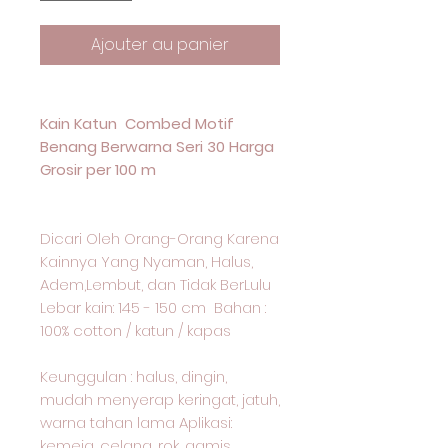
Ajouter au panier
Kain Katun Combed Motif
Benang Berwarna Seri 30 Harga
Grosir per 100 m
Dicari Oleh Orang-Orang Karena
Kainnya Yang Nyaman, Halus,
Adem,Lembut, dan Tidak BerLulu
Lebar kain: 145 - 150 cm Bahan :
100% cotton / katun / kapas
Keunggulan : halus, dingin,
mudah menyerap keringat, jatuh,
warna tahan lama Aplikasi:
kemeja, celana, rok, gamis,