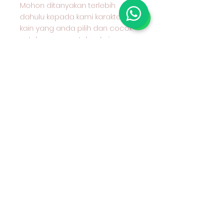
Mohon ditanyakan terlebih
dahulu kepada kami karakter
kain yang anda pilih dan cocok
untuk apa peruntukan kain
tersebut
#kaincottoncombed
#kaincottondobby
#nakusaoutlet
#kainkatun