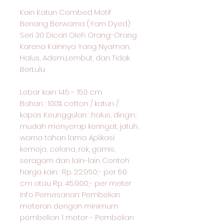
Kain Katun Combed Motif
Benang Berwarna (Yarn Dyed)
Seri 30 Dicari Oleh Orang-Orang
Karena Kainnya Yang Nyaman,
Halus, Adem,Lembut, dan Tidak
BerLulu
Lebar kain: 145 - 150 cm
Bahan : 100% cotton / katun /
kapas Keunggulan : halus, dingin,
mudah menyerap keringat, jatuh,
warna tahan lama Aplikasi:
kemeja, celana, rok, gamis,
seragam dan lain-lain Contoh
harga kain : Rp. 22.950,- per 50
cm atau Rp. 45.900,- per meter
Info Pemesanan: Pembelian
meteran dengan minimum
pembelian 1 meter - Pembelian