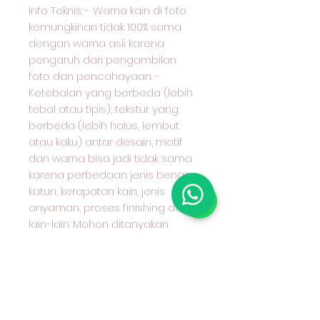
Info Teknis: - Warna kain di foto
kemungkinan tidak 100% sama
dengan warna asli karena
pengaruh dari pengambilan
foto dan pencahayaan. -
Ketebalan yang berbeda (lebih
tebal atau tipis), tekstur yang
berbeda (lebih halus, lembut
atau kaku) antar desain, motif
dan warna bisa jadi tidak sama
karena perbedaan jenis benang
katun, kerapatan kain, jenis
anyaman, proses finishing dan
lain-lain. Mohon ditanyakan
terlebih dahulu kepada kami
karakter kain yang anda pilih dan
cocok untuk apa peruntukan kain
tersebut