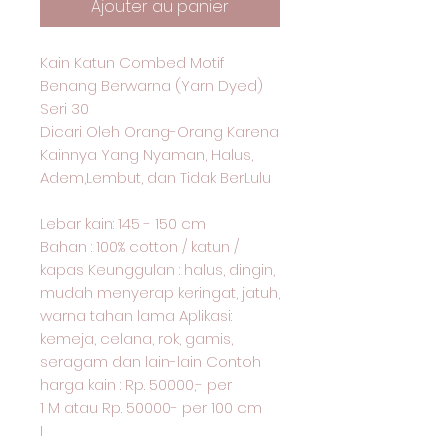
Ajouter au panier
Kain Katun Combed Motif
Benang Berwarna (Yarn Dyed)
Seri 30
Dicari Oleh Orang-Orang Karena
Kainnya Yang Nyaman, Halus,
Adem,Lembut, dan Tidak BerLulu
Lebar kain: 145 - 150 cm
Bahan : 100% cotton / katun /
kapas Keunggulan : halus, dingin,
mudah menyerap keringat, jatuh,
warna tahan lama Aplikasi:
kemeja, celana, rok, gamis,
seragam dan lain-lain Contoh
harga kain : Rp. 50000,- per
1 M atau Rp. 50000- per 100 cm
I